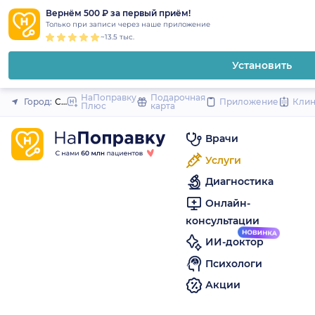
1
2
3
4
5
to
Вернём 500 ₽ за первый приём!
Закрыть
Только при записи через наше приложение
content
~13.5 тыс.
Установить
НаПоправку
Подарочная
Город:
Санкт-Петербург
Приложение
Кли
Плюс
карта
Врачи
Услуги
Диагностика
Онлайн-
консультации
ИИ-доктор
Психологи
Акции