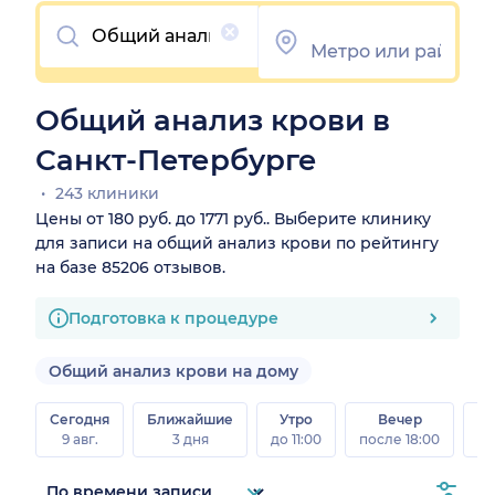
Очистить
Общий анализ крови в
Санкт-Петербурге
243 клиники
Цены от 180 руб. до 1771 руб.. Выберите клинику
для записи на общий анализ крови по рейтингу
на базе 85206 отзывов.
Подготовка к процедуре
Общий анализ крови на дому
Сегодня
Ближайшие
Утро
Вечер
В
9 авг.
3 дня
до 11:00
после 18:00
8 а