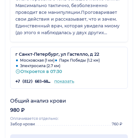
Максимально тактично, безболезненно
проводит все манипуляции.Проговаривает
свои действия и рассказывает, что и зачем.
Единственный врач, которая увидела миому
(до этого я наблюдалась у двух других
специалистов в дорогостоящей клинике)
Провели лечение, перед планированием
беременности. В беременность не было
г Санкт-Петербург, ул Гастелло, д 22
никаких проблем. Однозначно я еще
Московская (1 км)
Парк Победы (1.2 км)
Электросила (2.7 км)
вернусь!
Откроется в 07:30
показать
+7 (812) 603-60-42
Общий анализ крови
980 ₽
Оплачивается отдельно:
Забор крови
760 ₽