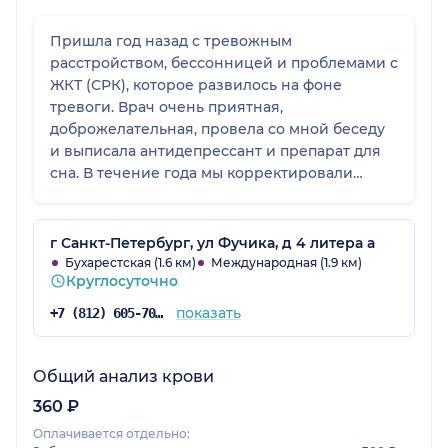
Пришла год назад с тревожным
расстройством, бессонницей и проблемами с
ЖКТ (СРК), которое развилось на фоне
тревоги. Врач очень приятная,
доброжелательная, провела со мной беседу
и выписала антидепрессант и препарат для
сна. В течение года мы корректировали
лечение и мое состояние улучшалось с
каждым месяцем. Сегодня чувствую себя
замечательно! Очень благодарна врачу за
г Санкт-Петербург, ул Фучика, д 4 литера а
профессионализм и эффективное лечение!
Бухарестская (1.6 км)
Международная (1.9 км)
Круглосуточно
🤗
показать
+7 (812) 605-70-92
Общий анализ крови
360 ₽
Оплачивается отдельно: