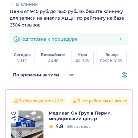
12 клиник
Цены от 940 руб. до 1650 руб.. Выберите клинику
для записи на анализ АЦЦП по рейтингу на базе
2304 отзывов.
Подготовка к процедуре
Сегодня
Ближайшие
Утро
Вечер
В
9 авг.
3 дня
до 11:00
после 18:00
8 а
Выбор пациентов 2025
17 лет работаем на рынке
Медикал Он Груп в Перми,
медицинский центр
4.8
336 отзывов