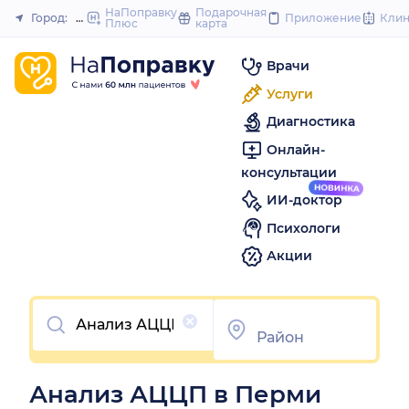
to
НаПоправку
Подарочная
Город:
Пермь
Приложение
Кли
Плюс
карта
Закрыть
content
Врачи
Услуги
Диагностика
Онлайн-
консультации
ИИ-доктор
Психологи
Акции
Очистить
Анализ АЦЦП в Перми