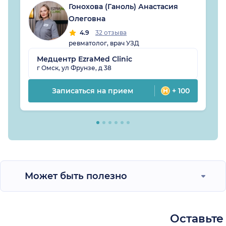
Гонохова (Ганоль) Анастасия
Олеговна
4.9
32 отзыва
ревматолог, врач УЗД
Медцентр EzraMed Clinic
г Омск, ул Фрунзе, д 38
Записаться на прием
+ 100
Может быть полезно
Оставьте