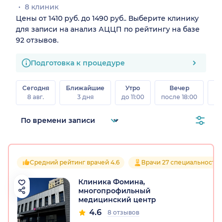
8 клиник
Цены от 1410 руб. до 1490 руб.. Выберите клинику
для записи на анализ АЦЦП по рейтингу на базе
92 отзывов.
Подготовка к процедуре
Сегодня
Ближайшие
Утро
Вечер
В
8 авг.
3 дня
до 11:00
после 18:00
8 а
Средний рейтинг врачей 4.6
Врачи 27 специальносте
Клиника Фомина,
многопрофильный
медицинский центр
4.6
8 отзывов