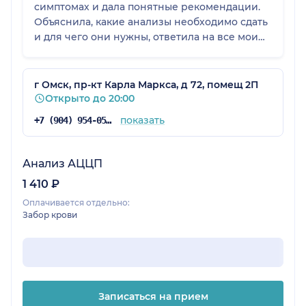
симптомах и дала понятные рекомендации.
Объяснила, какие анализы необходимо сдать
и для чего они нужны, ответила на все мои
вопросы. Прием прошел в спокойной и
доброжелательной атмосфере. Обязательно
приду на повторный прием, чтобы обсудить
г Омск, пр-кт Карла Маркса, д 72, помещ 2П
результаты анализов и подобрать
Открыто до 20:00
дальнейшее лечение. Спасибо за грамотную
показать
+7 (904) 954-05-68
консультацию и доброжелательное
отношение!
Анализ АЦЦП
1 410 ₽
Оплачивается отдельно:
Забор крови
Записаться на прием