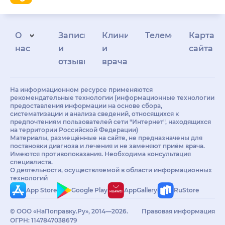
О
Запись
Клиникам
Телемедицина
Карта
нас
и
и
сайта
отзывы
врачам
На информационном ресурсе применяются
рекомендательные технологии (информационные технологии
предоставления информации на основе сбора,
систематизации и анализа сведений, относящихся к
предпочтениям пользователей сети "Интернет", находящихся
на территории Российской Федерации)
Материалы, размещённые на сайте, не предназначены для
постановки диагноза и лечения и не заменяют приём врача.
Имеются противопоказания. Необходима консультация
специалиста.
О деятельности, осуществляемой в области информационных
технологий
App Store
Google Play
AppGallery
RuStore
© ООО «НаПоправку.Ру», 2014—2026.
Правовая информация
ОГРН: 1147847038679