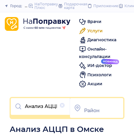
to
НаПоправку
Подарочная
Город:
Омск
Приложение
Кли
Плюс
карта
Закрыть
content
Врачи
Услуги
Диагностика
Онлайн-
консультации
ИИ-доктор
Психологи
Акции
Очистить
Анализ АЦЦП в Омске