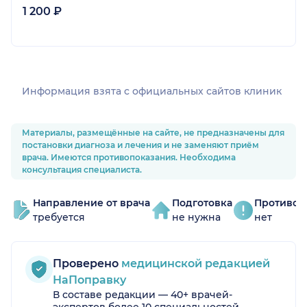
1 200 ₽
Информация взята c официальных сайтов клиник
Материалы, размещённые на сайте, не предназначены для
постановки диагноза и лечения и не заменяют приём
врача. Имеются противопоказания. Необходима
консультация специалиста.
Направление от врача
Подготовка
Противоп
требуется
не нужна
нет
Проверено
медицинской редакцией
НаПоправку
В составе редакции — 40+ врачей-
экспертов более 10 специальностей.