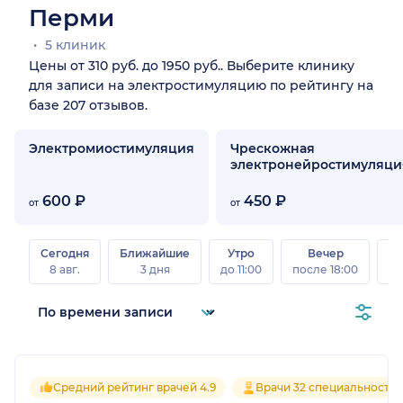
Перми
5 клиник
Цены от 310 руб. до 1950 руб.. Выберите клинику
для записи на электростимуляцию по рейтингу на
базе 207 отзывов.
Электромиостимуляция
Чрескожная
электронейростимуляци
600 ₽
450 ₽
от
от
Сегодня
Ближайшие
Утро
Вечер
В
8 авг.
3 дня
до 11:00
после 18:00
8 а
Средний рейтинг врачей 4.9
Врачи 32 специальносте