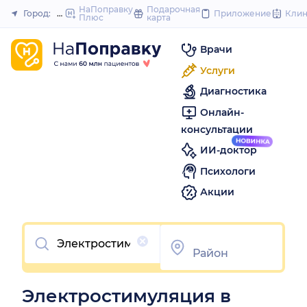
to
НаПоправку
Подарочная
Город:
Пермь
Приложение
Кли
Плюс
карта
Закрыть
content
Врачи
Услуги
Диагностика
Онлайн-
консультации
ИИ-доктор
Психологи
Акции
Очистить
Электростимуляция в