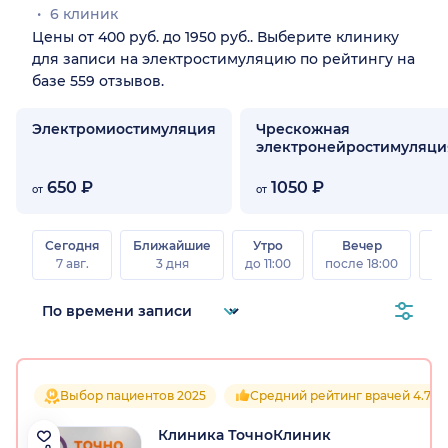
6 клиник
Цены от 400 руб. до 1950 руб.. Выберите клинику
для записи на электростимуляцию по рейтингу на
базе 559 отзывов.
Электромиостимуляция
Чрескожная
электронейростимуляци
650 ₽
1050 ₽
от
от
Сегодня
Ближайшие
Утро
Вечер
В
7 авг.
3 дня
до 11:00
после 18:00
8 а
Выбор пациентов 2025
Средний рейтинг врачей 4.7
Клиника ТочноКлиник