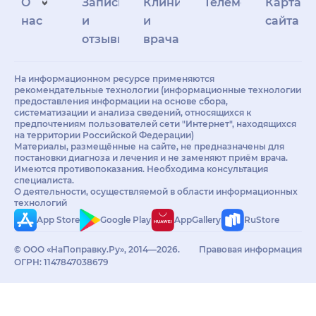
О
Запись
Клиникам
Телемедицина
Карта
нас
и
и
сайта
отзывы
врачам
На информационном ресурсе применяются
рекомендательные технологии (информационные технологии
предоставления информации на основе сбора,
систематизации и анализа сведений, относящихся к
предпочтениям пользователей сети "Интернет", находящихся
на территории Российской Федерации)
Материалы, размещённые на сайте, не предназначены для
постановки диагноза и лечения и не заменяют приём врача.
Имеются противопоказания. Необходима консультация
специалиста.
О деятельности, осуществляемой в области информационных
технологий
App Store
Google Play
AppGallery
RuStore
© ООО «НаПоправку.Ру», 2014—2026.
Правовая информация
ОГРН: 1147847038679