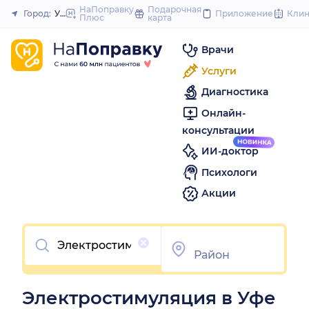
to
НаПоправку
Подарочная
Город:
Уфа
Приложение
Кли
Плюс
карта
Закрыть
content
Врачи
Услуги
Диагностика
Онлайн-
консультации
ИИ-доктор
Психологи
Акции
Очистить
Электростимуляция в Уфе