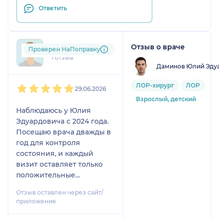
Ответить
Отзыв о враче
alb....@....ru
Проверен НаПоправку
1 отзыв
Даминов Юлий Эду
1
2
3
4
5
ЛОР-хирург
ЛОР
29.06.2026
Взрослый, детский
Наблюдаюсь у Юлия
Эдуардовича с 2024 года.
Посещаю врача дважды в
год для контроля
состояния, и каждый
визит оставляет только
положительные
впечатления.
Отзыв оставлен через сайт/
приложение
Хочу отметить
высочайший