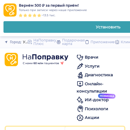
1
2
3
4
5
1
2
3
4
5
1
2
3
4
5
to
Вернём 500 ₽ за первый приём!
Закрыть
Только при записи через наше приложение
content
~13.5 тыс.
Установить
НаПоправку
Подарочная
Город:
Уфа
Приложение
Кли
Плюс
карта
Врачи
Услуги
Диагностика
Онлайн-
консультации
ИИ-доктор
Психологи
Акции