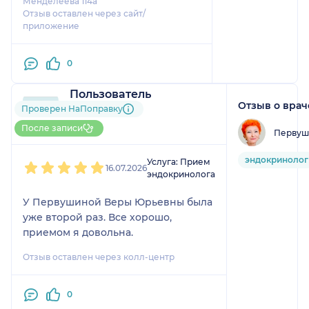
Менделеева 114а"
Отзыв оставлен через сайт/
приложение
0
Пользователь
Отзыв о врач
НаПоправку
Проверен НаПоправку
1 отзыв
После записи
Первуш
До 5 записей через НаПоправку
1
2
3
4
5
эндокринолог
Услуга: Прием
16.07.2026
эндокринолога
У Первушиной Веры Юрьевны была
уже второй раз. Все хорошо,
приемом я довольна.
Отзыв оставлен через колл-центр
0