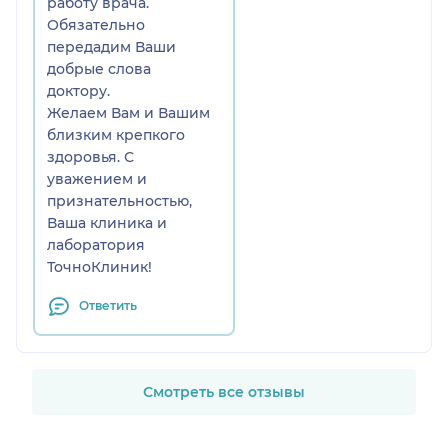
работу врача.
Эдуардовича как
Обязательно
отличного специалиста в
передадим Ваши
области отоларингологии.
добрые слова
доктору.
Желаем Вам и Вашим
близким крепкого
здоровья. С
уважением и
признательностью,
Ваша клиника и
лаборатория
ТочноКлиник!
Ответить
Смотреть все отзывы