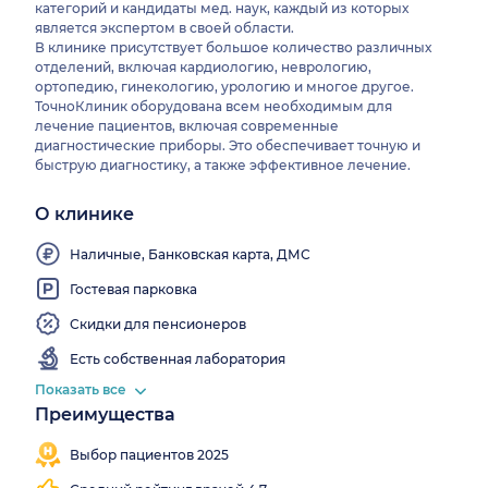
категорий и кандидаты мед. наук, каждый из которых
является экспертом в своей области.
В клинике присутствует большое количество различных
отделений, включая кардиологию, неврологию,
ортопедию, гинекологию, урологию и многое другое.
ТочноКлиник оборудована всем необходимым для
лечение пациентов, включая современные
диагностические приборы. Это обеспечивает точную и
быструю диагностику, а также эффективное лечение.
О клинике
Врачи
клиники
выезжают
Наличные, Банковская карта, ДМС
на дом
Гостевая парковка
Скидки для пенсионеров
Есть собственная лаборатория
Показать все
Преимущества
Выбор пациентов 2025