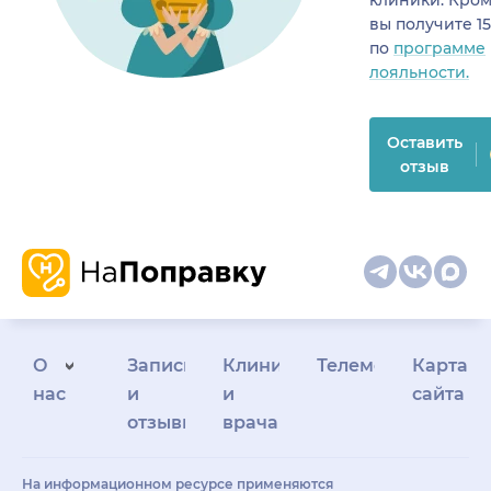
вы получите 1
по
программе
лояльности.
Оставить
отзыв
О
Запись
Клиникам
Телемедицина
Карта
нас
и
и
сайта
отзывы
врачам
На информационном ресурсе применяются