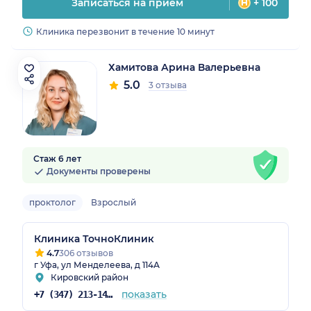
Записаться на прием
+ 100
Клиника перезвонит в течение 10 минут
Хамитова Арина Валерьевна
5.0
3 отзыва
Стаж 6 лет
Документы проверены
проктолог
Взрослый
Клиника ТочноКлиник
4.7
306 отзывов
г Уфа, ул Менделеева, д 114А
Кировский район
показать
+7 (347) 213-14-72