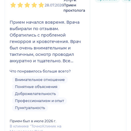
28.07.2026
Прием
проктолога
Прием начался вовремя. Врача
выбирали по отзывам.
Обратились с проблемой
геморроя и кровотечения. Врач
был очень внимательным и
тактичным, осмотр проводил
аккуратно и тщательно. Все
объяснил понятным языком, по
Что понравилось больше всего?
всем назначениям объяснил
схему и для чего каждый
Внимательное отношение
конкретный препарат. Уже
Понятные объяснения
начали лечение и есть
Доброжелательность
улучшения. Врача однозначно
Профессионализм и опыт
можно смело рекомендовать.
Пунктуальность
Прием был в июле 2026 г.
В клинике "ТочноКлиник на