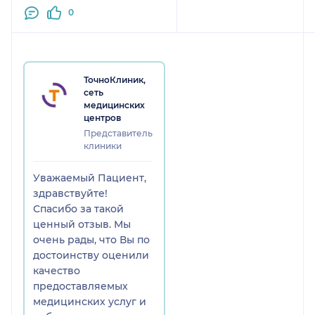
0
профессионализм врача.
Лечение, которое
назначает Юлий
Эдуардович, всегда
оказывается
ТочноКлиник,
эффективным и помогает
сеть
медицинских
решить проблему.
центров
Отдельно хочется
Представитель
поблагодарить за его
клиники
личные качества. Это
очень вежливый,
Уважаемый Пациент,
тактичный и
здравствуйте!
внимательный
Спасибо за такой
специалист. На приёме
ценный отзыв. Мы
всегда комфортно, врач
очень рады, что Вы по
умеет выслушать и
достоинству оценили
ответить на все вопросы
качество
без лишней спешки.
предоставляемых
Однозначно рекомендую
медицинских услуг и
Даминова Юлия