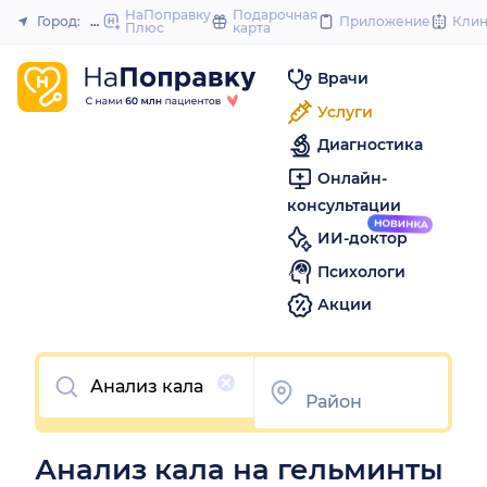
to
НаПоправку
Подарочная
Город:
Пермь
Приложение
Кли
Плюс
карта
Закрыть
content
Врачи
Услуги
Диагностика
Онлайн-
консультации
ИИ-доктор
Психологи
Акции
Очистить
Анализ кала на гельминты