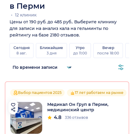
в Перми
12 клиник
Цены от 190 руб. до 485 руб.. Выберите клинику
для записи на анализ кала на гельминты по
рейтингу на базе 2180 отзывов.
Сегодня
Ближайшие
Утро
Вечер
В
8 авг.
3 дня
до 11:00
после 18:00
8 а
Выбор пациентов 2025
17 лет работаем на рынке
Медикал Он Груп в Перми,
медицинский центр
4.8
336 отзывов