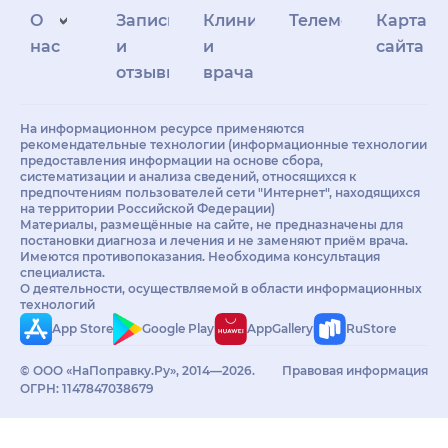
О
Запись
Клиникам
Телемедицина
Карта
нас
и
и
сайта
отзывы
врачам
На информационном ресурсе применяются
рекомендательные технологии (информационные технологии
предоставления информации на основе сбора,
систематизации и анализа сведений, относящихся к
предпочтениям пользователей сети "Интернет", находящихся
на территории Российской Федерации)
Материалы, размещённые на сайте, не предназначены для
постановки диагноза и лечения и не заменяют приём врача.
Имеются противопоказания. Необходима консультация
специалиста.
О деятельности, осуществляемой в области информационных
технологий
App Store
Google Play
AppGallery
RuStore
© ООО «НаПоправку.Ру», 2014—2026.
Правовая информация
ОГРН: 1147847038679