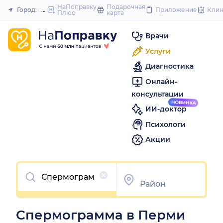
to
НаПоправку
Подарочная
Город:
Пермь
Приложение
Кли
Плюс
карта
Закрыть
content
Врачи
Услуги
Диагностика
Онлайн-
консультации
ИИ-доктор
Психологи
Акции
Очистить
Спермограмма в Перми