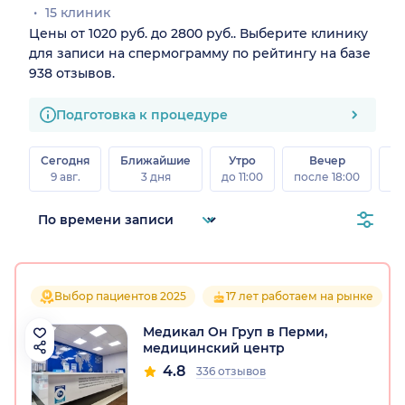
15 клиник
Цены от 1020 руб. до 2800 руб.. Выберите клинику
для записи на спермограмму по рейтингу на базе
938 отзывов.
Подготовка к процедуре
Сегодня
Ближайшие
Утро
Вечер
В
9 авг.
3 дня
до 11:00
после 18:00
8 а
Выбор пациентов 2025
17 лет работаем на рынке
Медикал Он Груп в Перми,
медицинский центр
4.8
336 отзывов