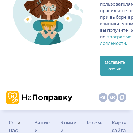
пользователя
правильное р
при выборе в
клиники. Кром
вы получите 1
по
программе
лояльности.
Оставить
отзыв
О
Запись
Клиникам
Телемедицина
Карта
нас
и
и
сайта