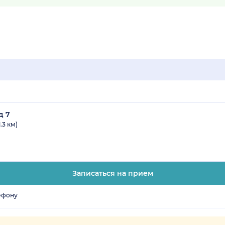
д 7
.3 км)
Записаться на прием
ефону