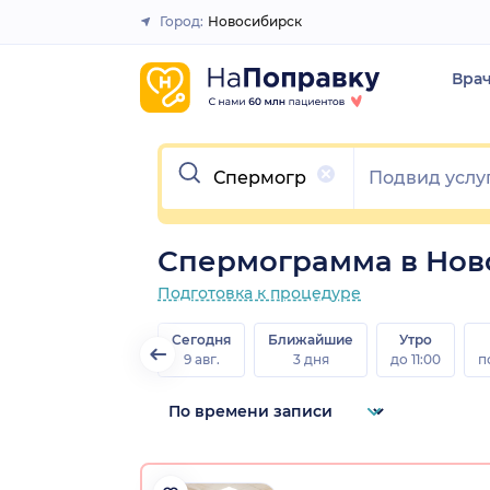
Город:
Новосибирск
Закрыть
Вра
Очистить
Спермограмма в Нов
Подготовка к процедуре
Сегодня
Ближайшие
Утро
9 авг.
3 дня
до 11:00
п