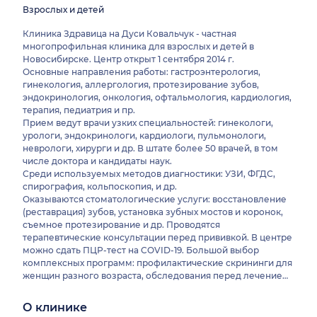
Взрослых и детей
Клиника Здравица на Дуси Ковальчук - частная
многопрофильная клиника для взрослых и детей в
Новосибирске. Центр открыт 1 сентября 2014 г.
Основные направления работы: гастроэнтерология,
гинекология, аллергология, протезирование зубов,
эндокринология, онкология, офтальмология, кардиология,
терапия, педиатрия и пр.
Прием ведут врачи узких специальностей: гинекологи,
урологи, эндокринологи, кардиологи, пульмонологи,
неврологи, хирурги и др. В штате более 50 врачей, в том
числе доктора и кандидаты наук.
Среди используемых методов диагностики: УЗИ, ФГДС,
спирография, кольпоскопия, и др.
Оказываются стоматологические услуги: восстановление
(реставрация) зубов, установка зубных мостов и коронок,
съемное протезирование и др. Проводятся
терапевтические консультации перед прививкой. В центре
можно сдать ПЦР-тест на COVID-19. Большой выбор
комплексных программ: профилактические скрининги для
женщин разного возраста, обследования перед лечением
эрозии шейки матки, программы наблюдения
беременности, программы годового наблюдения детей и
О клинике
др. Возможны онлайн-консультации специалистов разных