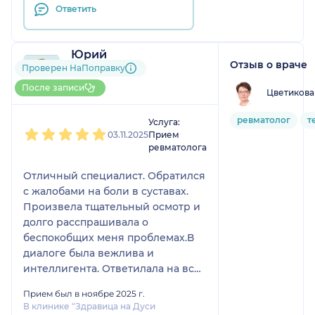
Ответить
Юрий
Отзыв о враче
2 отзыва
Проверен НаПоправку
До 5 записей через
После записи
Цветикова
НаПоправку
1
2
3
4
5
ревматолог
т
Услуга:
03.11.2025
Прием
ревматолога
Отличный специалист. Обратился
с жалобами на боли в суставах.
Произвела тщательный осмотр и
долго расспрашивала о
беспокобщих меня проблемах.В
диалоге была вежлива и
интеллигента. Ответилала на все
интересующие меня вопросы.
Прием был в ноябре 2025 г.
Назначила грамотное лечение и
В клинике "Здравица на Дуси