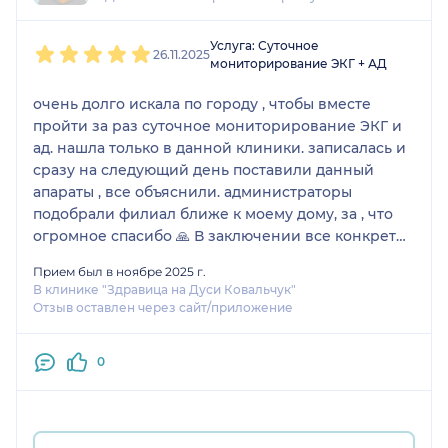
1
2
3
4
5
Услуга: Суточное
26.11.2025
мониторирование ЭКГ + АД
очень долго искала по городу , чтобы вместе
пройти за раз суточное мониторирование ЭКГ и
ад. нашла только в данной клиники. записалась и
сразу на следующий день поставили данный
апараты , все объяснили. администраторы
подобрали филиал ближе к моему дому, за , что
огромное спасибо 🙏 В заключении все конкретно
и ясно! очень рекомендую данную процедуру и
Прием был в ноябре 2025 г.
клинику! огромное спасибо 🙏
В клинике "Здравица на Дуси Ковальчук"
Отзыв оставлен через сайт/приложение
0