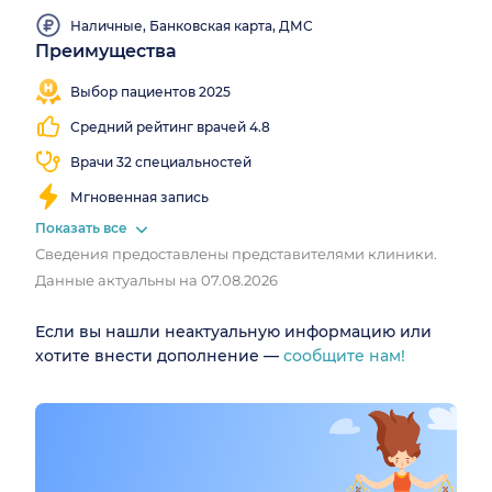
направлений по вопросам здоровья.
Наличные, Банковская карта, ДМС
Преимущества
Выезд
Близко
Работаем
на
от
все
Выбор пациентов 2025
дом
метро
выходные
Средний рейтинг врачей 4.8
Врачи 32 специальностей
Мгновенная запись
Показать все
Сведения предоставлены представителями клиники.
Данные актуальны на 07.08.2026
Если вы нашли неактуальную информацию или
хотите внести дополнение —
сообщите нам!