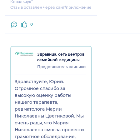
дальнейшую стратегию действий.
Ковальчук"
В целом всё отлично . Есть
Отзыв оставлен через сайт/приложение
желание продолжать лечение у
этого специалиста.
0
Здравица, сеть центров
семейной медицины
Представитель клиники
Здравствуйте, Юрий.
Огромное спасибо за
высокую оценку работы
нашего терапевта,
ревматолога Марии
Николаевны Цветиковой. Мы
очень рады, что Мария
Николаевна смогла провести
грамотное обследование,