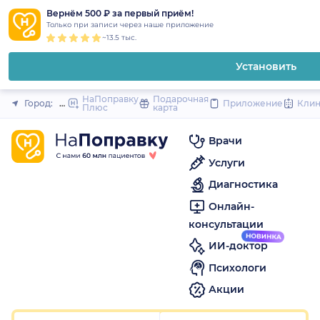
1
2
3
4
5
1
2
3
4
5
1
2
3
4
5
to
Вернём 500 ₽ за первый приём!
Закрыть
Только при записи через наше приложение
content
~13.5 тыс.
Установить
НаПоправку
Подарочная
Город:
Новосибирск
Приложение
Кли
Плюс
карта
Врачи
Услуги
Диагностика
Онлайн-
консультации
ИИ-доктор
Психологи
Акции