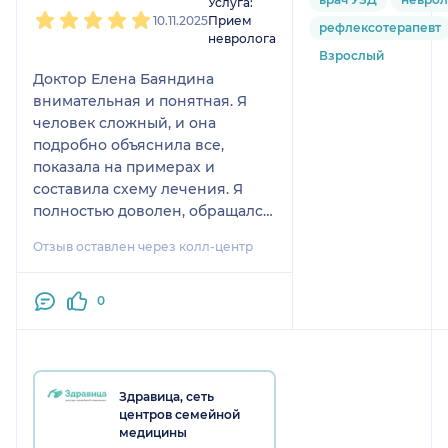
Услуга:
10.11.2025
Прием
рефлексотерапевт
невролога
Взрослый
Доктор Елена Баяндина
внимательная и понятная. Я
человек сложный, и она
подробно объяснила все,
показала на примерах и
составила схему лечения. Я
полностью доволен, обращался
к ней уже дважды.
Отзыв оставлен через колл-центр
0
Здравица, сеть
центров семейной
медицины