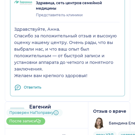
Здравица, сеть центров семейной
медицины
Представитель клиники
Здравствуйте, Анна.
Спасибо за положительный отзыв и высокую
оценку нашему центру. Очень рады, что вы
выбрали нас, и что ваш опыт был
положительным — от быстрой записи и
установки аппарата до четкого и понятного
заключения.
Желаем вам крепкого здоровья!
Ответить
Евгений
Отзыв о враче
1 отзыв
Проверен НаПоправку
До 5 записей через
После записи
Баяндина Ел
НаПоправку
1
2
3
4
5
врач УЗД
неврол