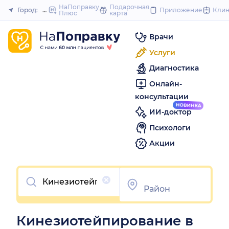
to
НаПоправку
Подарочная
Город:
Пермь
Приложение
Кли
Плюс
карта
Закрыть
content
Врачи
Услуги
Диагностика
Онлайн-
консультации
ИИ-доктор
Психологи
Акции
Очистить
Кинезиотейпирование в