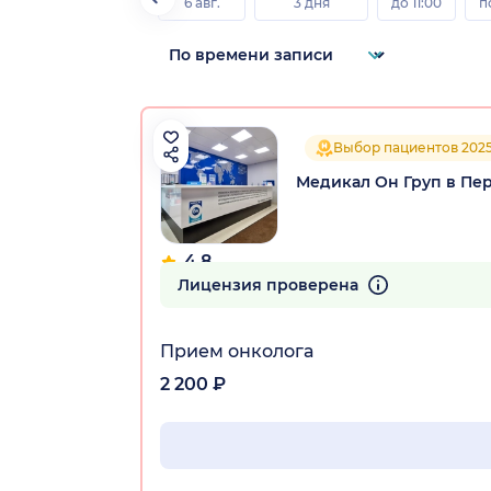
6 авг.
3 дня
до 11:00
п
Выбор пациентов 202
Медикал Он Груп в Пе
4.8
336 отзывов
Лицензия проверена
Прием онколога
2 200 ₽