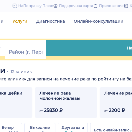
to
НаПоправку Плюс
Подарочная карта
Приложение
content
чи
Услуги
Диагностика
Онлайн-консультации
На
ми
12 клиник
рите клинику для записи на лечение рака по рейтингу на ба
ака шейки
Лечение рака
Лечение ра
молочной железы
25830 ₽
2200 ₽
от
от
Вечер
Выходные
Другая дата
Есть онлайн-запись