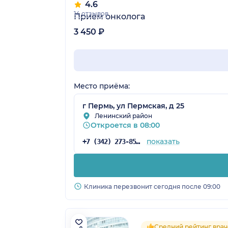
4.6
14 отзывов
Прием онколога
3 450 ₽
Место приёма:
г Пермь, ул Пермская, д 25
Ленинский район
Откроется в 08:00
показать
+7 (342) 273-85-03
Клиника перезвонит сегодня после 09:00
Средний рейтинг врач