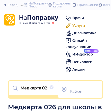
to
НаПоправку
Подарочная
Город:
Пермь
Приложение
Кли
Плюс
карта
Закрыть
content
Врачи
Услуги
Диагностика
Онлайн-
консультации
ИИ-доктор
Психологи
Акции
Очистить
Медкарта 026 для школы в