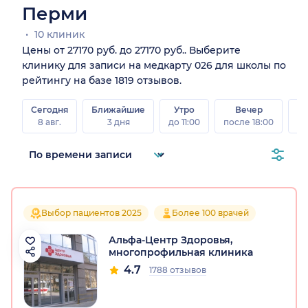
Перми
10 клиник
Цены от 27170 руб. до 27170 руб.. Выберите
клинику для записи на медкарту 026 для школы по
рейтингу на базе 1819 отзывов.
Сегодня
Ближайшие
Утро
Вечер
В
8 авг.
3 дня
до 11:00
после 18:00
8 а
Выбор пациентов 2025
Более 100 врачей
Альфа-Центр Здоровья,
многопрофильная клиника
4.7
1788 отзывов