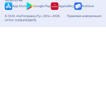
технологий
App Store
Google Play
AppGallery
RuStore
© ООО «НаПоправку.Ру», 2014—2026.
Правовая информация
ОГРН: 1147847038679