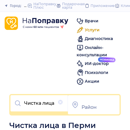
to
НаПоправку
Подарочная
Город:
Пермь
Приложение
Кли
Плюс
карта
Закрыть
content
Врачи
Услуги
Диагностика
Онлайн-
консультации
ИИ-доктор
Психологи
Акции
Очистить
Чистка лица в Перми