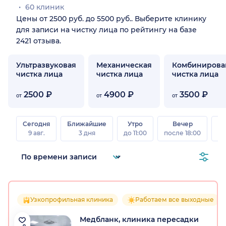
60 клиник
Цены от 2500 руб. до 5500 руб.. Выберите клинику
для записи на чистку лица по рейтингу на базе
2421 отзыва.
Ультразвуковая
Механическая
Комбинирова
чистка лица
чистка лица
чистка лица
2500 ₽
4900 ₽
3500 ₽
от
от
от
Сегодня
Ближайшие
Утро
Вечер
В
9 авг.
3 дня
до 11:00
после 18:00
8 а
Узкопрофильная клиника
Работаем все выходные
Медбланк, клиника пересадки