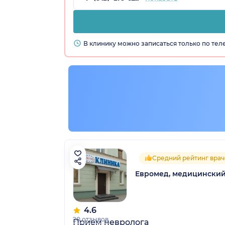
В клинику можно записаться только по те
Средний рейтинг врач
Евромед, медицинский
4.6
20 отзывов
Прием невролога