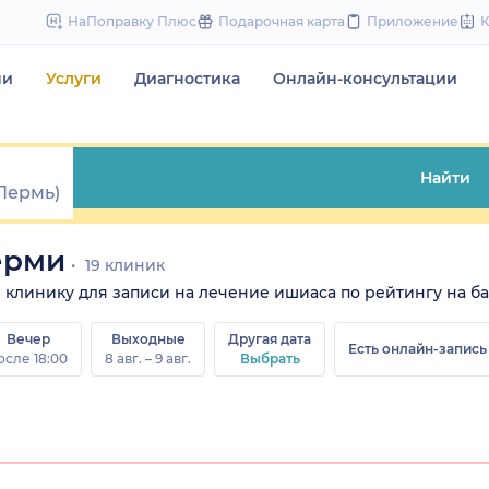
to
НаПоправку Плюс
Подарочная карта
Приложение
content
чи
Услуги
Диагностика
Онлайн-консультации
Найти
ерми
19 клиник
те клинику для записи на лечение ишиаса по рейтингу на ба
Вечер
Выходные
Другая дата
Есть онлайн-запись
осле 18:00
8 авг. – 9 авг.
Выбрать