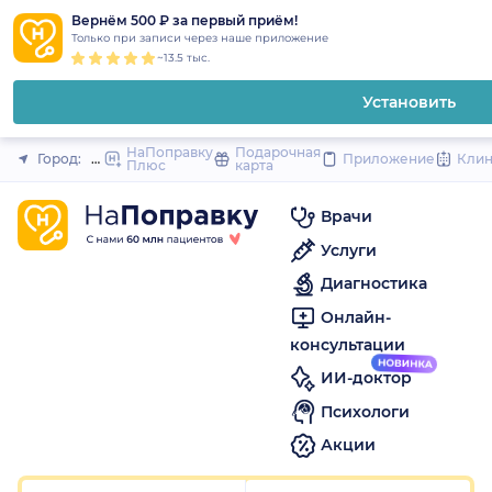
1
2
3
4
5
1
2
3
4
5
1
2
3
4
5
to
Вернём 500 ₽ за первый приём!
Закрыть
Только при записи через наше приложение
content
~13.5 тыс.
Установить
НаПоправку
Подарочная
Город:
Новосибирск
Приложение
Кли
Плюс
карта
Врачи
Услуги
Диагностика
Онлайн-
консультации
ИИ-доктор
Психологи
Акции