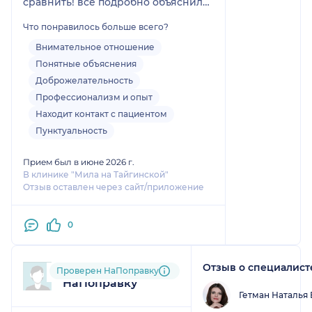
сравнить! все подробно объяснила,
показала! Однозначно на узи
Что понравилось больше всего?
только к Айгуль Кудайбергеновне!
Внимательное отношение
Понятные объяснения
Доброжелательность
Профессионализм и опыт
Находит контакт с пациентом
Пунктуальность
Прием был в июне 2026 г.
В клинике "Мила на Тайгинской"
Отзыв оставлен через сайт/приложение
0
Отзыв о специалист
Пользователь
Проверен НаПоправку
НаПоправку
Гетман Наталья