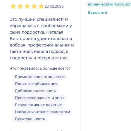
1
2
3
4
5
клинический психолог
23.02.2026
Взрослый
Это лучший специалист! Я
обращалась с проблемами у
сына подростка, Наталья
Викторовна удивительная и
добрая, профессиональная и
тактичная, нашла подход к
подростку и результат нас
очень порадовал!
Что понравилось больше всего?
Я очень благодарна Наталье
Викторовне🤗
Внимательное отношение
Понятные объяснения
Доброжелательность
Профессионализм и опыт
Результативное лечение
Находит контакт с пациентом
Пунктуальность