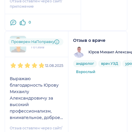
Отзыв оставлен через сайт/
приложение
0
Отзыв о враче
m.n....@....ru
Проверен НаПоправку
1 отзыв
Юров Михаил Алексан
1
2
3
4
5
андролог
врач УЗД
уро
12.08.2025
Взрослый
Выражаю
благодарность Юрову
Михаилу
Александровичу за
высокий
профессионализм,
внимательное, доброе
отношение,
Отзыв оставлен через сайт/
отзывчивость и