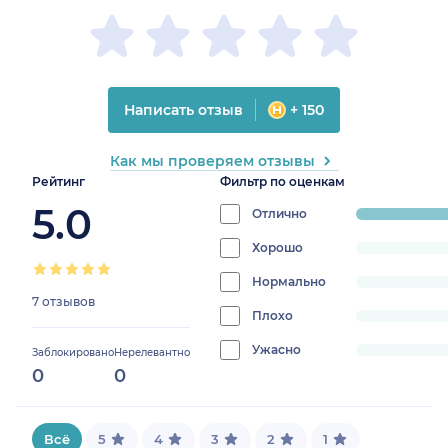
Написать отзыв
+ 150
Как мы проверяем отзывы
Рейтинг
Фильтр по оценкам
5.0
Отлично
progress:
100%
Хорошо
progress:
0%
Нормально
progress:
7 отзывов
0%
Плохо
progress:
0%
Ужасно
progress:
Заблокировано
Нерелевантно
0
0
0%
Всё
5
4
3
2
1