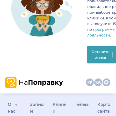
пользователя
правильное р
при выборе в
клиники. Кром
вы получите 1
по
программе
лояльности.
Оставить
отзыв
О
Запись
Клиникам
Телемедицина
Карта
нас
и
и
сайта