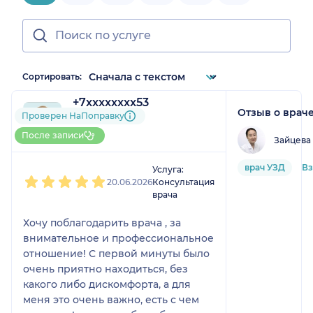
Сортировать:
+7xxxxxxxx53
Отзыв о врач
1 отзыв
Проверен НаПоправку
До 5 записей через
После записи
Зайцева
НаПоправку
1
2
3
4
5
врач УЗД
Вз
Услуга:
20.06.2026
Консультация
врача
Хочу поблагодарить врача , за
внимательное и профессиональное
отношение! С первой минуты было
очень приятно находиться, без
какого либо дискомфорта, а для
меня это очень важно, есть с чем