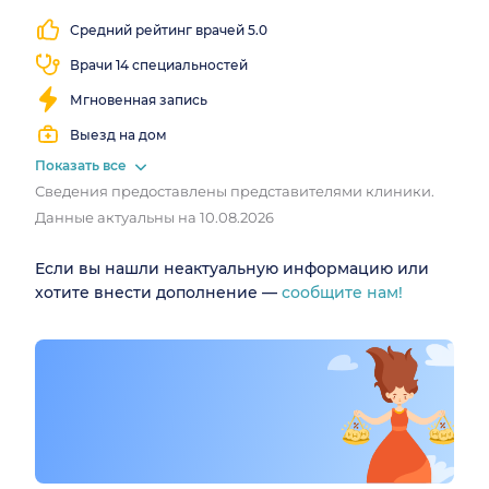
все
Средний рейтинг врачей 5.0
выходные
Врачи 14 специальностей
Мгновенная запись
Выезд на дом
Показать все
Сведения предоставлены представителями клиники.
Данные актуальны на 10.08.2026
Если вы нашли неактуальную информацию или
хотите внести дополнение —
сообщите нам!