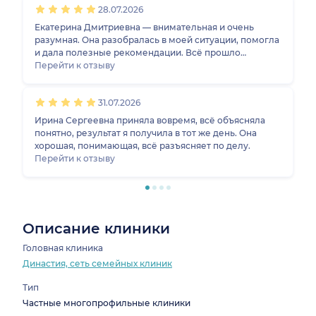
28.07.2026
Екатерина Дмитриевна — внимательная и очень
разумная. Она разобралась в моей ситуации, помогла
и дала полезные рекомендации. Всё прошло
отлично.
Перейти к отзыву
31.07.2026
Ирина Сергеевна приняла вовремя, всё объясняла
понятно, результат я получила в тот же день. Она
хорошая, понимающая, всё разъясняет по делу.
Перейти к отзыву
Описание клиники
Головная клиника
Династия, сеть семейных клиник
Тип
Частные многопрофильные клиники