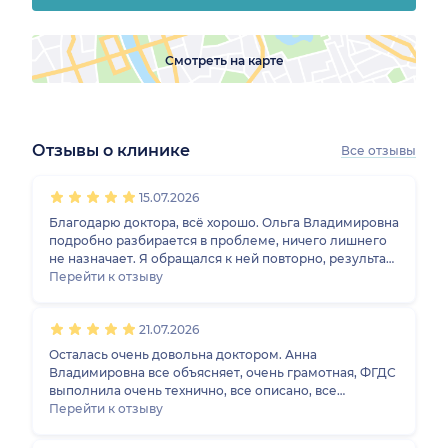
Смотреть на карте
Отзывы о клинике
Все отзывы
1
2
3
4
5
1
2
3
4
5
1
2
3
4
5
1
2
3
4
5
15.07.2026
Благодарю доктора, всё хорошо. Ольга Владимировна
подробно разбирается в проблеме, ничего лишнего
не назначает. Я обращался к ней повторно, результат
есть.
Перейти к отзыву
21.07.2026
Осталась очень довольна доктором. Анна
Владимировна все объясняет, очень грамотная, ФГДС
выполнила очень технично, все описано, все
прекрасно, впечатления самые лучшие. Клиника
Перейти к отзыву
чистая, хорошо организована, пациенту ждать не
приходится, администраторы вежливые, все вовремя.