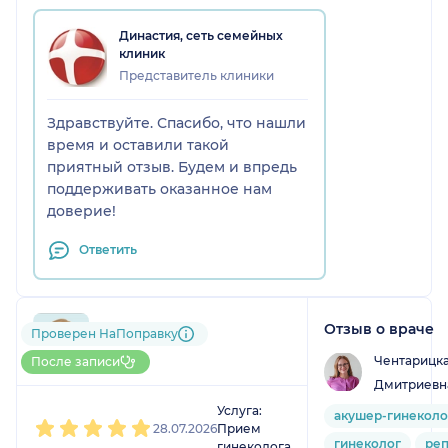
Династия, сеть семейных
клиник
Представитель клиники
Здравствуйте. Спасибо, что нашли
время и оставили такой
приятный отзыв. Будем и впредь
поддерживать оказанное нам
доверие!
Ответить
Отзыв о враче
791....@....ru
Проверен НаПоправку
1 отзыв
Чентарицка
После записи
Дмитриевн
1
2
3
4
5
Услуга:
акушер-гинеколо
28.07.2026
Прием
гинеколог
реп
гинеколога