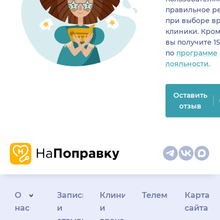
правильное р
при выборе в
клиники. Кром
вы получите 1
по
программе
лояльности.
Оставить
отзыв
О
Запись
Клиникам
Телемедицина
Карта
нас
и
и
сайта