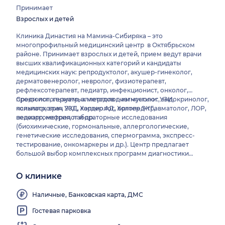
Принимает
Взрослых и детей
Клиника Династия на Мамина-Сибиряка – это
многопрофильный медицинский центр в Октябрьском
районе. Принимает взрослых и детей, прием ведут врачи
высших квалификационных категорий и кандидаты
медицинских наук: репродуктолог, акушер-гинеколог,
дерматовенеролог, невролог, физиотерапевт,
рефлексотерапевт, педиатр, инфекционист, онколог,
проктолог, гериатр, аллерголог-иммунолог, эндокринолог,
Среди используемых методов диагностики: УЗИ,
психиатр, врач УЗД, кардиолог, ортопед-травматолог, ЛОР,
кольпоскопия, ЭКГ, Холтер АД, Холтер ЭКГ,
педиатр, нефролог и др.
велоэргометрия, лабораторные исследования
(биохимические, гормональные, аллергологические,
генетические исследования, спермограмма, экспресс-
тестирование, онкомаркеры и др.). Центр предлагает
большой выбор комплексных программ диагностики
различных заболеваний для взрослых и детей. Проводятся
манипуляции: вакцинопрофилактика, массаж,
О клинике
иглорефлексотерапия, электрофорез, лазеротерапия,
магнитотерапия, электросон, амплипульс,
Наличные, Банковская карта, ДМС
транскраниальная электростимуляция и др.
Гостевая парковка