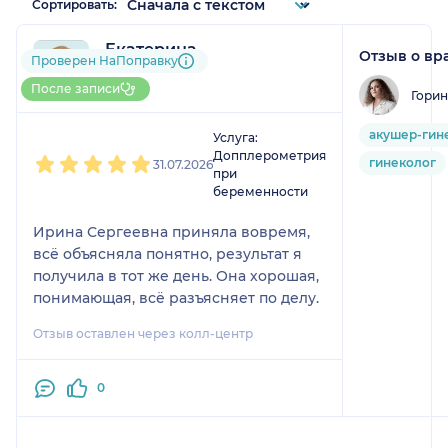
Сортировать:
Екатерина
Отзыв о вр
Проверен НаПоправку
1 отзыв
До 5 записей через НаПоправку
После записи
Горин
1
2
3
4
5
акушер-гин
Услуга:
Допплерометрия
гинеколог
31.07.2026
при
беременности
Ирина Сергеевна приняла вовремя,
всё объясняла понятно, результат я
получила в тот же день. Она хорошая,
понимающая, всё разъясняет по делу.
Отзыв оставлен через колл-центр
0