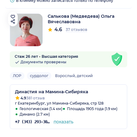
В клинику можно записаться только по телефону
Салькова (Медведева) Ольга
Вячеславовна
4.6
37 отзывов
Стаж 26 лет
Высшая категория
Документы проверены
ЛОР
сурдолог
Взрослый, детский
Династия на Мамина-Сибиряка
4.9
381 отзыв
г Екатеринбург, ул Мамина-Сибиряка, стр 128
Геологическая (1.4 км)
Площадь 1905 года (1.9 км)
Динамо (2.7 км)
показать
+7 (343) 293-30-81