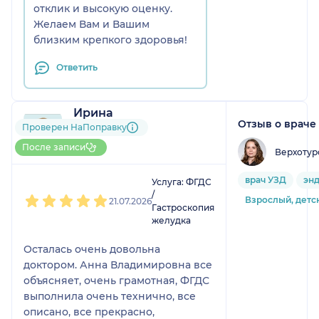
отклик и высокую оценку.
Желаем Вам и Вашим
близким крепкого здоровья!
Ответить
Ирина
Отзыв о враче
1 отзыв
Проверен НаПоправку
До 5 записей через
После записи
Верхотур
НаПоправку
1
2
3
4
5
врач УЗД
эн
Услуга: ФГДС
/
Взрослый, детс
21.07.2026
Гастроскопия
желудка
Осталась очень довольна
доктором. Анна Владимировна все
объясняет, очень грамотная, ФГДС
выполнила очень технично, все
описано, все прекрасно,