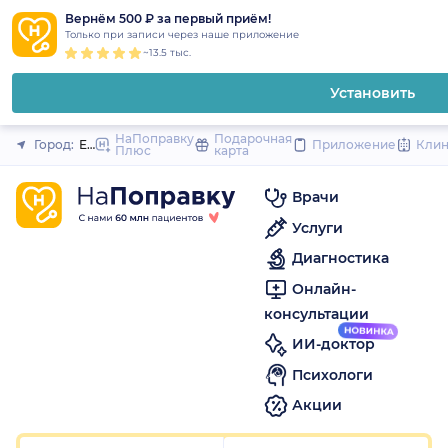
1
2
3
4
5
1
2
3
4
5
1
2
3
4
5
to
Вернём 500 ₽ за первый приём!
Закрыть
Только при записи через наше приложение
content
~13.5 тыс.
Установить
НаПоправку
Подарочная
Город:
Екатеринбург
Приложение
Кли
Плюс
карта
Врачи
Услуги
Диагностика
Онлайн-
консультации
ИИ-доктор
Психологи
Акции