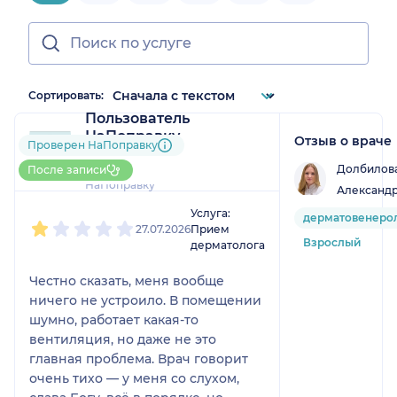
Сортировать:
Пользователь
НаПоправку
Отзыв о враче
Проверен НаПоправку
4 отзыва
и
1 оценка
Долбилова
Больше 15 записей через
После записи
НаПоправку
Александ
1
2
3
4
5
Услуга:
дерматовенеро
27.07.2026
Прием
Взрослый
дерматолога
Честно сказать, меня вообще
ничего не устроило. В помещении
шумно, работает какая-то
вентиляция, но даже не это
главная проблема. Врач говорит
очень тихо — у меня со слухом,