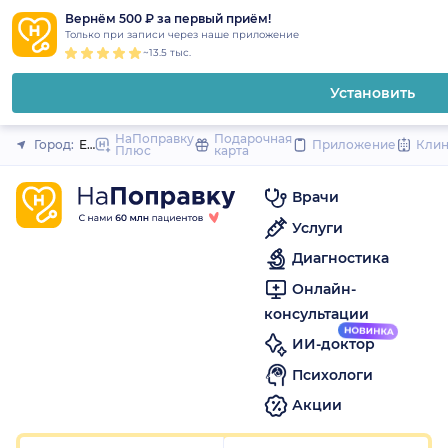
1
2
3
4
5
1
2
3
4
5
1
2
3
4
5
to
Вернём 500 ₽ за первый приём!
Закрыть
Только при записи через наше приложение
content
~13.5 тыс.
Установить
НаПоправку
Подарочная
Город:
Екатеринбург
Приложение
Кли
Плюс
карта
Врачи
Услуги
Диагностика
Онлайн-
консультации
ИИ-доктор
Психологи
Акции