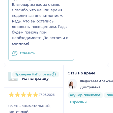
Благодарим вас за отзыв.
Спасибо, что нашли время
поделиться впечатлением.
Рады, что вы остались
довольны посещением. Рады
будем помочь при
необходимости. До встречи в
клинике!
Ответить
Отзыв о враче
Пользователь
Проверен НаПоправку
НаПоправку
Федосеева Алексан
Дмитриевна
1
2
3
4
5
27.03.2026
акушер-гинеколог
гин
Взрослый
Очень внимательный,
тактичный,