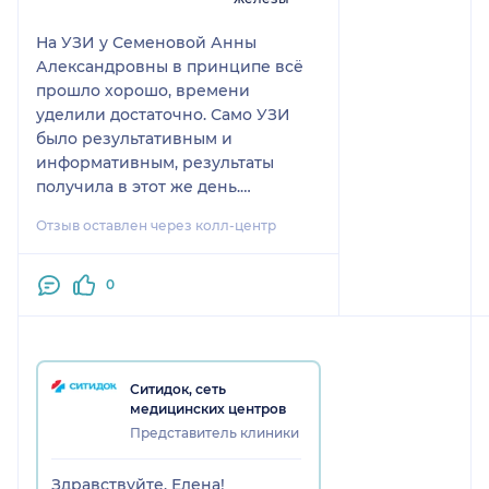
На УЗИ у Семеновой Анны
Александровны в принципе всё
прошло хорошо, времени
уделили достаточно. Само УЗИ
было результативным и
информативным, результаты
получила в этот же день.
Возможности обсудить вопросы с
Отзыв оставлен через колл-центр
доктором особо не было, я еще
просто дальше по результатам
пойду.
0
Ситидок, сеть
медицинских центров
Представитель клиники
Здравствуйте, Елена!