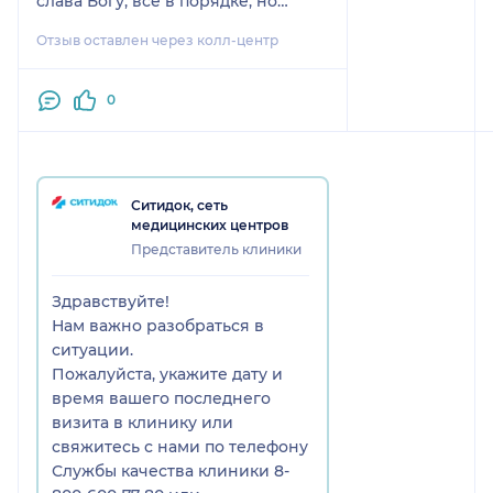
слава Богу, всё в порядке, но
слушать ее всё равно очень
Отзыв оставлен через колл-центр
сложно. Я пришла с двумя-тремя
вопросами, а она дала мне
фамилию какого-то дядечки, к
0
которому нужно сходить, вообще
непонятно зачем. Я сказала: «А вы
зачем меня куда-то посылаете? Я к
вам пришла. Давайте здесь
Ситидок, сеть
понаблюдаем, здесь посмотрим».
медицинских центров
На вопросы она мне не ответила, я
Представитель клиники
с чем пришла, с тем и ушла.
Здравствуйте!
Нам важно разобраться в
ситуации.
Пожалуйста, укажите дату и
время вашего последнего
визита в клинику или
свяжитесь с нами по телефону
Службы качества клиники 8-