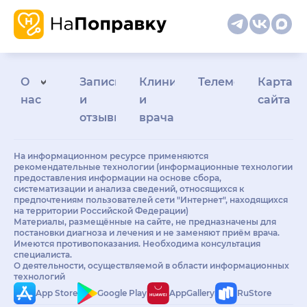
О
Запись
Клиникам
Телемедицина
Карта
нас
и
и
сайта
отзывы
врачам
На информационном ресурсе применяются
рекомендательные технологии (информационные технологии
предоставления информации на основе сбора,
систематизации и анализа сведений, относящихся к
предпочтениям пользователей сети "Интернет", находящихся
на территории Российской Федерации)
Материалы, размещённые на сайте, не предназначены для
постановки диагноза и лечения и не заменяют приём врача.
Имеются противопоказания. Необходима консультация
специалиста.
О деятельности, осуществляемой в области информационных
технологий
App Store
Google Play
AppGallery
RuStore