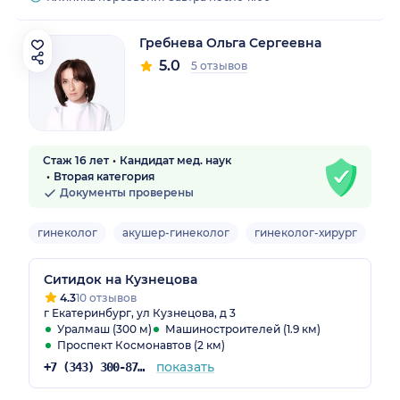
Гребнева Ольга Сергеевна
5.0
5 отзывов
Стаж 16 лет
Кандидат мед. наук
Вторая категория
Документы проверены
гинеколог
акушер-гинеколог
гинеколог-хирург
вр
Ситидок на Кузнецова
4.3
10 отзывов
г Екатеринбург, ул Кузнецова, д 3
Уралмаш (300 м)
Машиностроителей (1.9 км)
Проспект Космонавтов (2 км)
показать
+7 (343) 300-87-22