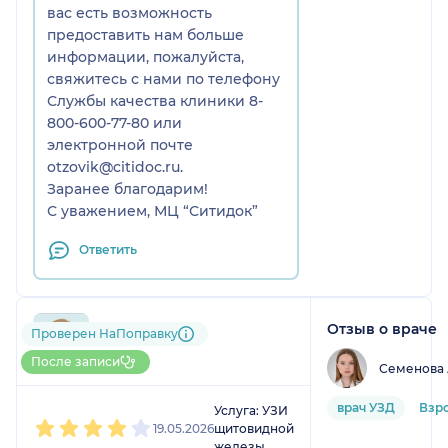
вас есть возможность
предоставить нам больше
информации, пожалуйста,
свяжитесь с нами по телефону
Службы качества клиники 8-
800-600-77-80 или
электронной почте
otzovik@citidoc.ru.
Заранее благодарим!
С уважением, МЦ “Ситидок”
Ответить
Отзыв о враче
Елена
Проверен НаПоправку
1 отзыв
После записи
Семенова 
1
2
3
4
5
врач УЗД
Взр
Услуга: УЗИ
19.05.2026
щитовидной
железы