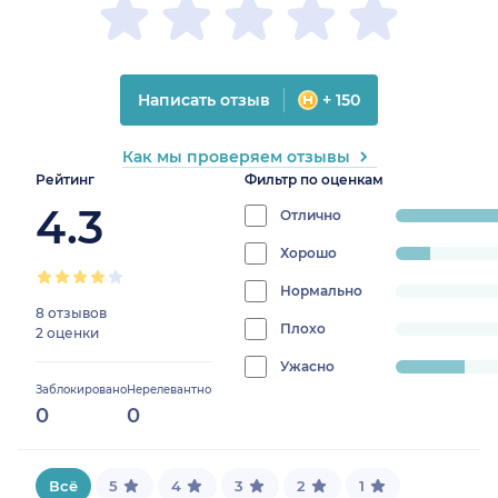
Написать отзыв
+ 150
Как мы проверяем отзывы
Рейтинг
Фильтр по оценкам
4.3
Отлично
progress:
70%
Хорошо
progress:
10%
Нормально
progress:
8 отзывов
0%
Плохо
progress:
2 оценки
0%
Ужасно
progress:
Заблокировано
Нерелевантно
20%
0
0
Всё
5
4
3
2
1