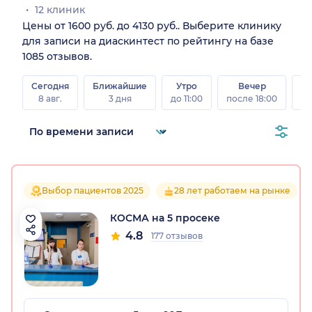
12 клиник
Цены от 1600 руб. до 4130 руб.. Выберите клинику
для записи на диаскинтест по рейтингу на базе
1085 отзывов.
Сегодня
Ближайшие
Утро
Вечер
В
8 авг.
3 дня
до 11:00
после 18:00
8 а
Выбор пациентов 2025
28 лет работаем на рынке
КОСМА на 5 просеке
4.8
177 отзывов