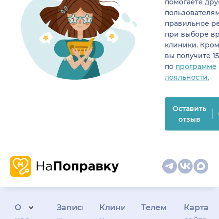
помогаете др
пользователя
правильное р
при выборе в
клиники. Кром
вы получите 1
по
программе
лояльности.
Оставить
отзыв
О
Запись
Клиникам
Телемедицина
Карта