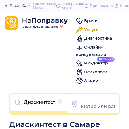
to
НаПоправку
Подарочная
Город:
Самара
Приложение
Кли
Плюс
карта
Закрыть
content
Врачи
Услуги
Диагностика
Онлайн-
консультации
ИИ-доктор
Психологи
Акции
Очистить
Диаскинтест в Самаре