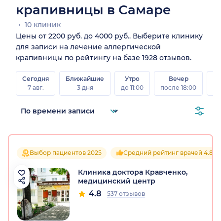
крапивницы в Самаре
10 клиник
Цены от 2200 руб. до 4000 руб.. Выберите клинику
для записи на лечение аллергической
крапивницы по рейтингу на базе 1928 отзывов.
Сегодня
Ближайшие
Утро
Вечер
В
7 авг.
3 дня
до 11:00
после 18:00
8 а
Выбор пациентов 2025
Средний рейтинг врачей 4.8
Клиника доктора Кравченко,
медицинский центр
4.8
537 отзывов