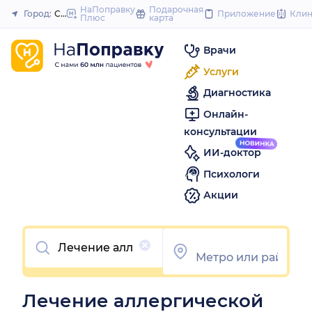
to
НаПоправку
Подарочная
Город:
Самара
Приложение
Кли
Плюс
карта
Закрыть
content
Врачи
Услуги
Диагностика
Онлайн-
консультации
ИИ-доктор
Психологи
Акции
Очистить
Лечение аллергической