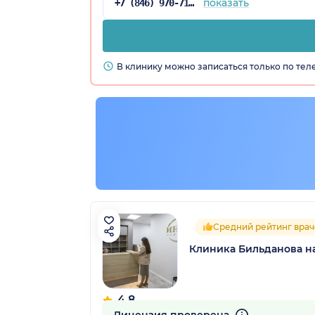
показать
+7 (846) 970-71-85
В клинику можно записаться только по те
Средний рейтинг врач
Клиника Бильданова на
4.8
81 отзыв
Лицензия проверена