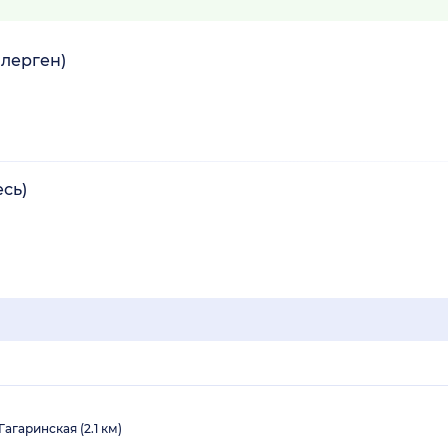
ллерген)
сь)
Гагаринская (2.1 км)