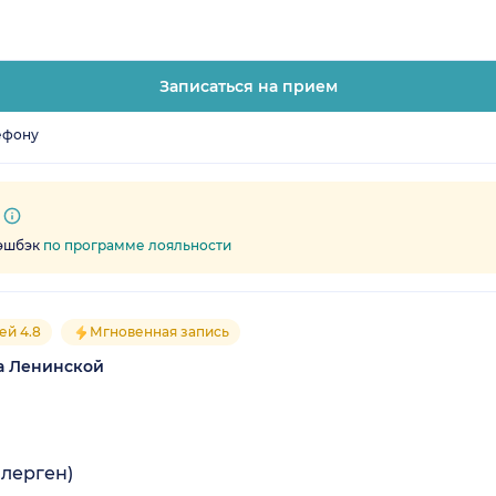
Записаться на прием
ефону
кэшбэк
по программе лояльности
ей 4.8
Мгновенная запись
а Ленинской
ллерген)