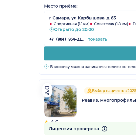
Место приёма:
г Самара, ул Карбышева, д 63
Спортивная (1.1 км)
Советская (1.8 км)
Г
Открыто до 20:00
показать
+7 (904) 954-21-39
В клинику можно записаться только по тел
Выбор пациентов 202
Реавиз, многопрофиль
4.6
164 отзыва
Лицензия проверена