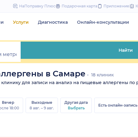
to
НаПоправку Плюс
Подарочная карта
Приложение
content
чи
Услуги
Диагностика
Онлайн-консультации
Найти
аллергены в Самаре
18 клиник
те клинику для записи на анализ на пищевые аллергены по р
Вечер
Выходные
Другая дата
Есть онлайн-запись
осле 18:00
8 авг. – 9 авг.
Выбрать