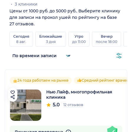
3 клиники
Цены от 1000 руб. до 5000 руб.. Выберите клинику
для записи на прокол ушей по рейтингу на базе
27 отзывов.
Сегодня
Ближайшие
Утро
Вечер
В
8 авг.
3 дня
до 11:00
после 18:00
8 а
24 года работаем на рынке
Средний рейтинг врачей 5
Нью Лайф, многопрофильная
клиника
5.0
12 отзывов