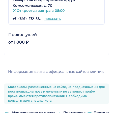
Самарская обл, с Красный Яр, ул
Комсомольская, д 70
Откроется завтра в 08:00
показать
+7 (846) 572-33-97
Прокол ушей
от 1 000 ₽
Информация взята c официальных сайтов клиник
Материалы, размещённые на сайте, не предназначены для
постановки диагноза и лечения и не заменяют приём
врача. Имеются противопоказания. Необходима
консультация специалиста.
Направление от врача
Подготовка
Противоп