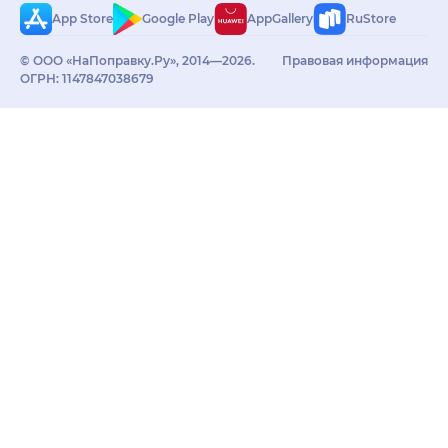
App Store
Google Play
AppGallery
RuStore
© ООО «НаПоправку.Ру», 2014—2026.
Правовая информация
ОГРН: 1147847038679