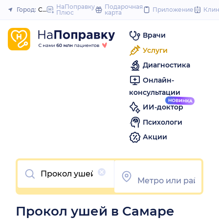
to
НаПоправку
Подарочная
Город:
Самара
Приложение
Кли
Плюс
карта
Закрыть
content
Врачи
Услуги
Диагностика
Онлайн-
консультации
ИИ-доктор
Психологи
Акции
Очистить
Прокол ушей в Самаре