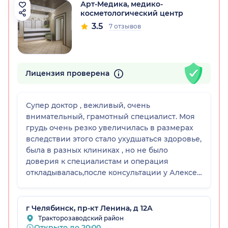
Арт-Медика, медико-
косметологический центр
3.5
7 отзывов
Лицензия проверена
Супер доктор , вежливый, очень
внимательный, грамотный специалист. Моя
грудь очень резко увеличилась в размерах
вследствии этого стало ухудшаться здоровье,
была в разных клиниках , но не было
доверия к специалистам и операция
откладывалась,после консультации у Алексея
Евгеньевича, было принято решение о
операции по уменьшению груди. Врач все
подробно и поэтапно разъяснил: о
г Челябинск, пр-кт Ленина, д 12А
подготовке к операции ,как будет проходить
Тракторозаводский район
Открыто до 20:00