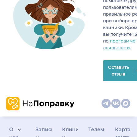
помогаете др
пользователя
правильное р
при выборе в
клиники. Кром
вы получите 1
по
программе
лояльности.
Оставить
отзыв
О
Запись
Клиникам
Телемедицина
Карта