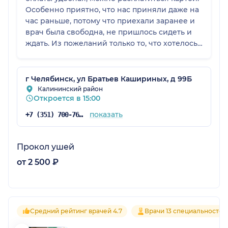
Особенно приятно, что нас приняли даже на
час раньше, потому что приехали заранее и
врач была свободна, не пришлось сидеть и
ждать. Из пожеланий только то, что хотелось
бы видеть шкафчики для верхней одежды
где-нибудь в коридоре, потому что сейчас
они находятся прямо в кабинете врача, и это
г Челябинск, ул Братьев Кашириных, д 99Б
не очень удобно. В остальном клиникой
Калининский район
Откроется в 15:00
довольны.
показать
+7 (351) 700-76-06
Прокол ушей
от 2 500 ₽
Средний рейтинг врачей 4.7
Врачи 13 специальностей