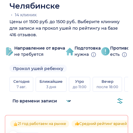
Челябинске
14 клиник
Цены от 1500 руб. до 1500 руб.. Выберите клинику
для записи на прокол ушей по рейтингу на базе
416 отзывов.
Направление от врача
Подготовка
Противоп
не требуется
нужна
есть
Прокол ушей ребенку
Сегодня
Ближайшие
Утро
Вечер
В
7 авг.
3 дня
до 11:00
после 18:00
8 а
21 год работаем на рынке
Средний рейтинг врачей 4.