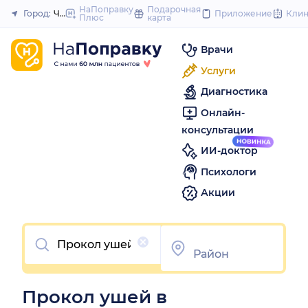
to
НаПоправку
Подарочная
Город:
Челябинск
Приложение
Кли
Плюс
карта
Закрыть
content
Врачи
Услуги
Диагностика
Онлайн-
консультации
ИИ-доктор
Психологи
Акции
Очистить
Прокол ушей в