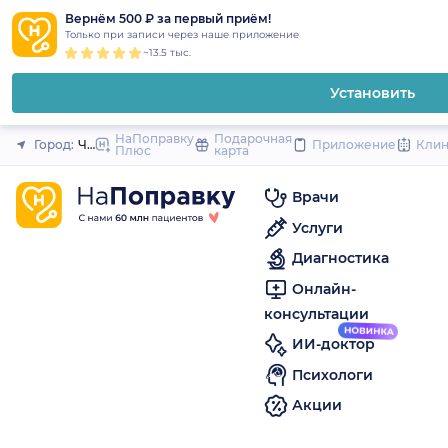
1
2
3
4
5
to
Вернём 500 ₽ за первый приём!
Закрыть
Только при записи через наше приложение
content
~13.5 тыс.
Установить
НаПоправку
Подарочная
Город:
Челябинск
Приложение
Кли
Плюс
карта
Врачи
Услуги
Диагностика
Онлайн-
консультации
ИИ-доктор
Психологи
Акции