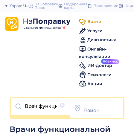
to
НаПоправку
Подарочная
Город:
Челябинск
Приложение
Кли
Плюс
карта
Закрыть
content
Врачи
Услуги
Диагностика
Онлайн-
консультации
ИИ-доктор
Психологи
Акции
Очистить
Врачи функциональной