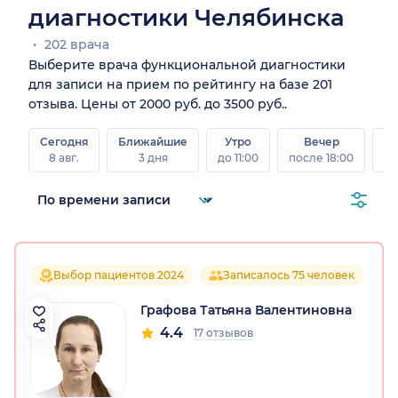
диагностики Челябинска
202 врача
Выберите врача функциональной диагностики
для записи на прием по рейтингу на базе 201
отзыва. Цены от 2000 руб. до 3500 руб..
Сегодня
Ближайшие
Утро
Вечер
В
8 авг.
3 дня
до 11:00
после 18:00
8 а
Выбор пациентов 2024
Записалось 75 человек
Графова Татьяна Валентиновна
4.4
17 отзывов