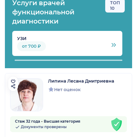
Услуги врачей
ТОП
10
функциональной
диагностики
УЗИ
К
от 700 ₽
Липина Лесана Дмитриевна
Нет оценок
Стаж 32 года
Высшая категория
Документы проверены