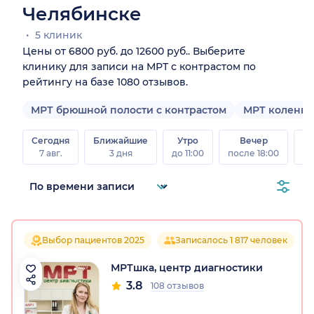
Челябинске
5 клиник
Цены от 6800 руб. до 12600 руб.. Выберите
клинику для записи на МРТ с контрастом по
рейтингу на базе 1080 отзывов.
МРТ брюшной полости с контрастом
МРТ коленног
Сегодня
Ближайшие
Утро
Вечер
В
7 авг.
3 дня
до 11:00
после 18:00
8 а
Выбор пациентов 2025
Записалось 1 817 человек
МРТшка, центр диагностики
3.8
108 отзывов