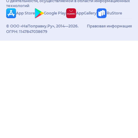
О деятельности, осуществляемой в области информационных
технологий
App Store
Google Play
AppGallery
RuStore
© ООО «НаПоправку.Ру», 2014—2026.
Правовая информация
ОГРН: 1147847038679