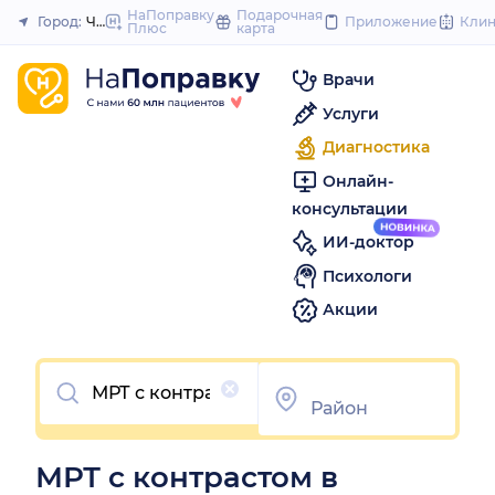
to
НаПоправку
Подарочная
Город:
Челябинск
Приложение
Кли
Плюс
карта
Закрыть
content
Врачи
Услуги
Диагностика
Онлайн-
консультации
ИИ-доктор
Психологи
Акции
Очистить
МРТ с контрастом в