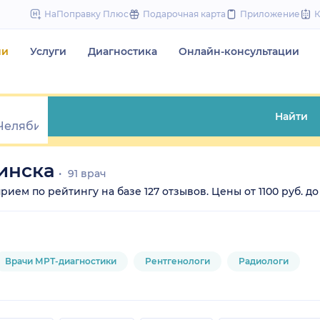
to
НаПоправку Плюс
Подарочная карта
Приложение
content
чи
Услуги
Диагностика
Онлайн-консультации
Найти
инска
91 врач
ем по рейтингу на базе 127 отзывов. Цены от 1100 руб. до 1
Врачи МРТ-диагностики
Рентгенологи
Радиологи