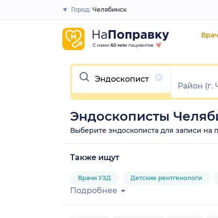
Город:
Челябинск
Закрыть
Вра
Очистить
Эндоскописты Челяб
Выберите эндоскописта для записи на при
Также ищут
Врачи УЗД
Детские рентгенологи
Подробнее