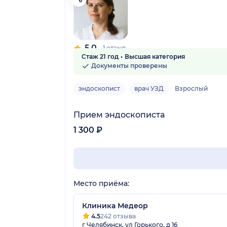
5.0
1 отзыв
Стаж 21 год
Высшая категория
Документы проверены
эндоскопист
врач УЗД
Взрослый
Прием эндоскописта
1 300 ₽
Место приёма:
Клиника Медеор
4.5
242 отзыва
г Челябинск, ул Горького, д 16