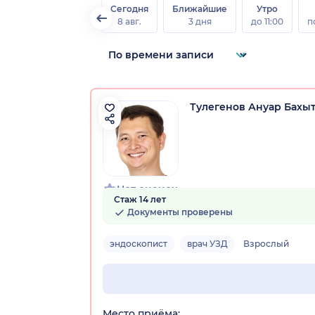
Сегодня
Ближайшие
Утро
8 авг.
3 дня
до 11:00
п
Тулегенов Ануар Бахы
Нет оценок
Стаж 14 лет
Документы проверены
эндоскопист
врач УЗД
Взрослый
Место приёма: