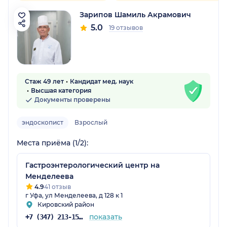
Зарипов Шамиль Акрамович
5.0
19 отзывов
Стаж 49 лет
Кандидат мед. наук
Высшая категория
Документы проверены
эндоскопист
Взрослый
Места приёма (1/2):
Гастроэнтерологический центр на
Менделеева
4.9
41 отзыв
г Уфа, ул Менделеева, д 128 к 1
Кировский район
показать
+7 (347) 213-15-78