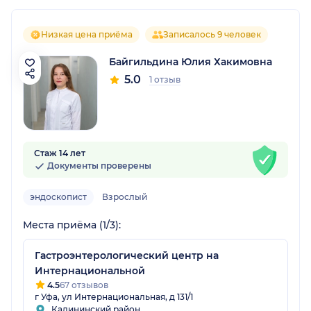
Низкая цена приёма
Записалось 9 человек
Байгильдина Юлия Хакимовна
5.0
1 отзыв
Стаж 14 лет
Документы проверены
эндоскопист
Взрослый
Места приёма (1/3):
Гастроэнтерологический центр на
Интернациональной
4.5
67 отзывов
г Уфа, ул Интернациональная, д 131/1
Калининский район