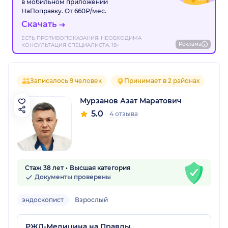
в мобильном приложении
НаПоправку. От 660₽/мес.
Скачать
ЕСТЬ ПРОТИВОПОКАЗАНИЯ. НЕОБХОДИМА
Реклама
КОНСУЛЬТАЦИЯ СПЕЦИАЛИСТА. 18+
Записалось 9 человек
Принимает в 2 районах
Мурзанов Азат Маратович
5.0
4 отзыва
Стаж 38 лет
Высшая категория
Документы проверены
эндоскопист
Взрослый
РЖД-Медицина на Правды