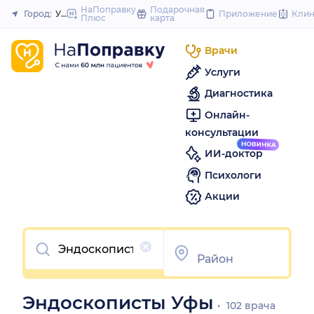
to
НаПоправку
Подарочная
Город:
Уфа
Приложение
Кли
Плюс
карта
Закрыть
content
Врачи
Услуги
Диагностика
Онлайн-
консультации
ИИ-доктор
Психологи
Акции
Очистить
Эндоскописты Уфы
102 врача