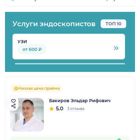
Услуги эндоскопистов
ТОП 10
УЗИ
К
от 600 ₽
Низкая цена приёма
Бакиров Эльдар Рифович
5.0
3 отзыва