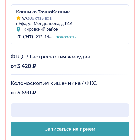
Клиника ТочноКлиник
4.7
306 отзывов
остан)
г Уфа, ул Менделеева, д 114А
Кировский район
показать
+7 (347) 213-14-72
ФГДС / Гастроскопия желудка
от 3 420 ₽
Колоноскопия кишечника / ФКС
от 5 690 ₽
Записаться на прием