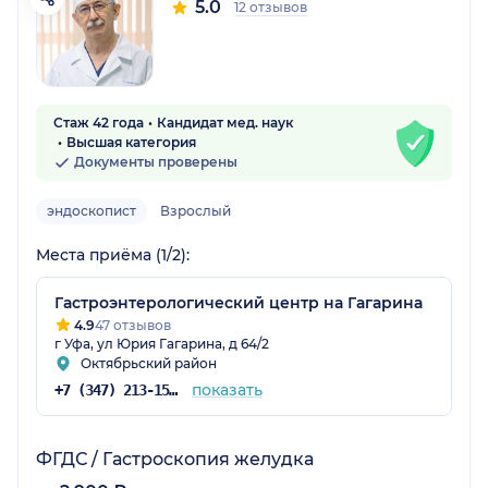
5.0
12 отзывов
Стаж 42 года
Кандидат мед. наук
Высшая категория
Документы проверены
эндоскопист
Взрослый
Места приёма (1/2):
Гастроэнтерологический центр на Гагарина
4.9
47 отзывов
г Уфа, ул Юрия Гагарина, д 64/2
Октябрьский район
показать
+7 (347) 213-15-78
ФГДС / Гастроскопия желудка