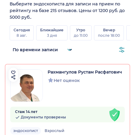
Выберите эндоскописта для записи на прием по
рейтингу на базе 215 отзывов. Цены от 1200 руб. до
5000 руб..
Сегодня
Ближайшие
Утро
Вечер
В
8 авг.
3 дня
до 11:00
после 18:00
8 а
Рахмангулов Рустам Расфатович
Нет оценок
Стаж 14 лет
Документы проверены
эндоскопист
Взрослый