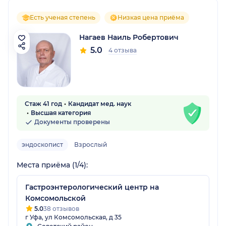
Есть ученая степень
Низкая цена приёма
Нагаев Наиль Робертович
5.0
4 отзыва
Стаж 41 год
Кандидат мед. наук
Высшая категория
Документы проверены
эндоскопист
Взрослый
Места приёма (1/4):
Гастроэнтерологический центр на
Комсомольской
5.0
38 отзывов
г Уфа, ул Комсомольская, д 35