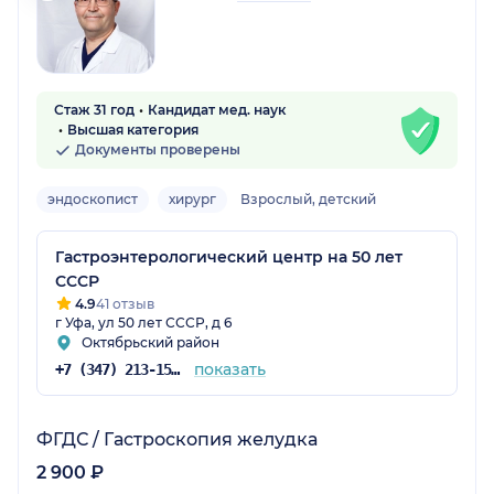
Стаж 31 год
Кандидат мед. наук
Высшая категория
Документы проверены
эндоскопист
хирург
Взрослый, детский
Гастроэнтерологический центр на 50 лет
СССР
4.9
41 отзыв
г Уфа, ул 50 лет СССР, д 6
Октябрьский район
показать
+7 (347) 213-15-78
ФГДС / Гастроскопия желудка
2 900 ₽