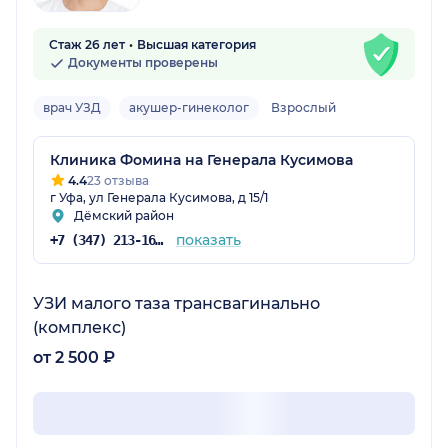
Стаж 26 лет
Высшая категория
Документы проверены
врач УЗД
акушер-гинеколог
Взрослый
Клиника Фомина на Генерала Кусимова
4.4
23 отзыва
г Уфа, ул Генерала Кусимова, д 15/1
Дёмский район
показать
+7 (347) 213-16-75
УЗИ малого таза трансвагинально
(комплекс)
от 2 500 ₽