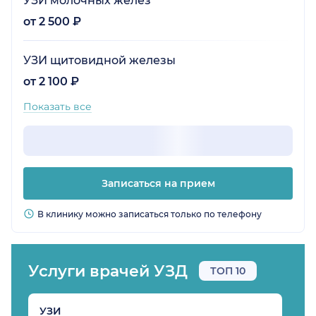
УЗИ молочных желез
от 2 500 ₽
УЗИ щитовидной железы
от 2 100 ₽
Показать все
Записаться на прием
В клинику можно записаться только по телефону
Услуги врачей УЗД
ТОП 10
УЗИ
К