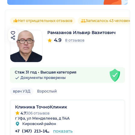
Нет отрицательных отзывов
Записалось 43 человека
Рамазанов Ильвир Вазитович
4.9
8 отзывов
Стаж 31 год
Высшая категория
Документы проверены
врач УЗД
Взрослый
Клиника ТочноКлиник
4.7
306 отзывов
г Уфа, ул Менделеева, д 114А
Кировский район
показать
+7 (347) 213-14-72