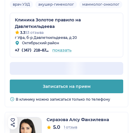
врач УЗД
акушер-гинеколог
маммолог-онколог
Вз
Клиника Золотое правило на
Давлеткильдеева
3.3
53 отзыва
г Уфа, б-р Давлеткильдеева, д 20
Октябрьский район
показать
+7 (347) 210-07-63
Записаться на прием
В клинику можно записаться только по телефону
Сиразова Алсу Фанзилевна
5.0
1 отзыв