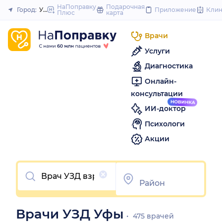
to
НаПоправку
Подарочная
Город:
Уфа
Приложение
Кли
Плюс
карта
Закрыть
content
Врачи
Услуги
Диагностика
Онлайн-
консультации
ИИ-доктор
Психологи
Акции
Очистить
Врачи УЗД Уфы
475 врачей