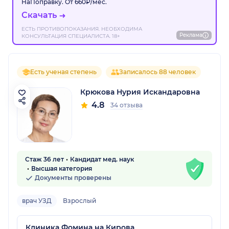
НаПоправку. От 660₽/мес.
Скачать
ЕСТЬ ПРОТИВОПОКАЗАНИЯ. НЕОБХОДИМА
Реклама
КОНСУЛЬТАЦИЯ СПЕЦИАЛИСТА. 18+
Есть ученая степень
Записалось 88 человек
Крюкова Нурия Искандаровна
4.8
34 отзыва
Стаж 36 лет
Кандидат мед. наук
Высшая категория
Документы проверены
врач УЗД
Взрослый
Клиника Фомина на Кирова