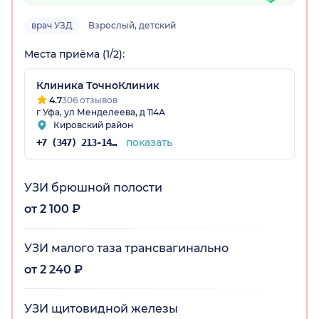
врач УЗД
Взрослый, детский
остан)
Места приёма (1/2):
Клиника ТочноКлиник
4.7
306 отзывов
г Уфа, ул Менделеева, д 114А
Кировский район
показать
+7 (347) 213-14-72
УЗИ брюшной полости
от 2 100 ₽
УЗИ малого таза трансвагинально
от 2 240 ₽
УЗИ щитовидной железы