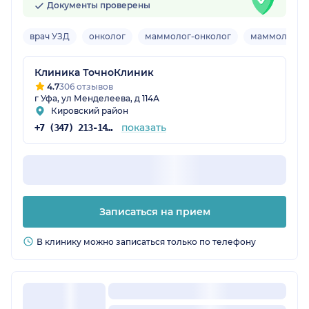
Документы проверены
врач УЗД
онколог
маммолог-онколог
маммолог-хи
Клиника ТочноКлиник
4.7
306 отзывов
г Уфа, ул Менделеева, д 114А
Кировский район
показать
+7 (347) 213-14-72
Записаться на прием
В клинику можно записаться только по телефону