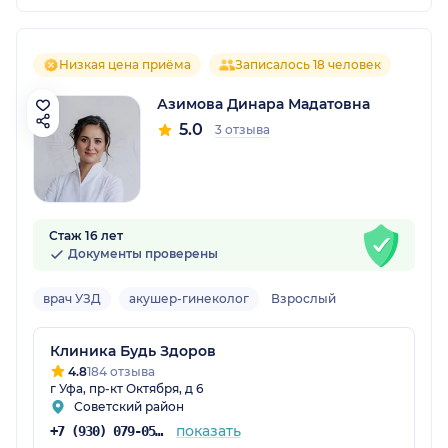
Низкая цена приёма
Записалось 18 человек
Азимова Динара Мадатовна
5.0
3 отзыва
Стаж 16 лет
Документы проверены
врач УЗД
акушер-гинеколог
Взрослый
Клиника Будь Здоров
4.8
184 отзыва
г Уфа, пр-кт Октября, д 6
Советский район
показать
+7 (930) 079-05-21