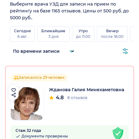
Выберите врача УЗД для записи на прием по
рейтингу на базе 1165 отзывов. Цены от 500 руб. до
5000 руб..
Сегодня
Ближайшие
Утро
Вечер
В
6 авг.
3 дня
до 11:00
после 18:00
8 а
Записалось 29 человек
Жданова Галия Минехаметовна
4.8
8 отзывов
Стаж 32 года
Документы проверены