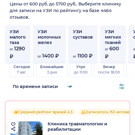
Цены от 600 руб. до 5700 руб.. Выберите клинику
для записи на УЗИ по рейтингу на базе 4464
отзывов.
УЗИ
УЗИ
УЗИ
УЗИ
малого
молочных
суставов
мягких
таза
желез
тканей
1290
600
от
от
о
1400 ₽
1100 ₽
₽
₽
от
от
Сегодня
Ближайшие
Утро
Вечер
В
7 авг.
3 дня
до 11:00
после 18:00
8 а
Средний рейтинг врачей 4.5
Записалось 153 человека
Клиника травматологии и
реабилитации