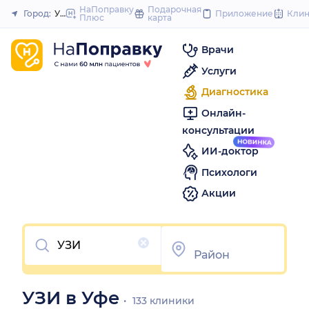
to
НаПоправку
Подарочная
Город:
Уфа
Приложение
Кли
Плюс
карта
Закрыть
content
Врачи
Услуги
Диагностика
Онлайн-
консультации
ИИ-доктор
Психологи
Акции
Очистить
УЗИ в Уфе
133 клиники