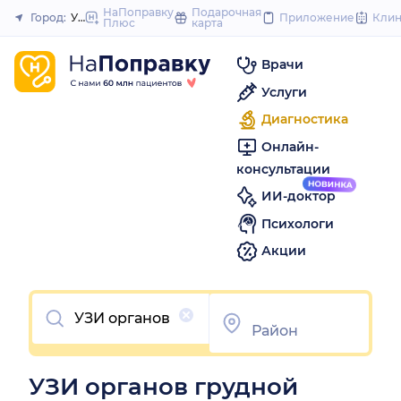
to
НаПоправку
Подарочная
Город:
Уфа
Приложение
Кли
Плюс
карта
Закрыть
content
Врачи
Услуги
Диагностика
Онлайн-
консультации
ИИ-доктор
Психологи
Акции
Очистить
УЗИ органов грудной