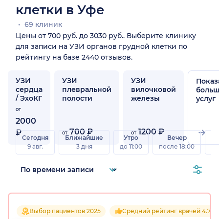
клетки в Уфе
69 клиник
Цены от 700 руб. до 3030 руб.. Выберите клинику
для записи на УЗИ органов грудной клетки по
рейтингу на базе 2440 отзывов.
УЗИ
УЗИ
УЗИ
Показ
сердца
плевральной
вилочковой
боль
/ ЭхоКГ
полости
железы
услуг
от
2000
700 ₽
1200 ₽
₽
от
от
Сегодня
Ближайшие
Утро
Вечер
В
9 авг.
3 дня
до 11:00
после 18:00
8 а
Выбор пациентов 2025
Средний рейтинг врачей 4.7