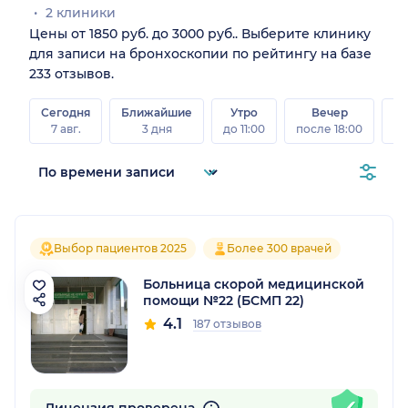
2 клиники
Цены от 1850 руб. до 3000 руб.. Выберите клинику
для записи на бронхоскопии по рейтингу на базе
233 отзывов.
Сегодня
Ближайшие
Утро
Вечер
В
7 авг.
3 дня
до 11:00
после 18:00
8 а
Выбор пациентов 2025
Более 300 врачей
Больница скорой медицинской
помощи №22 (БСМП 22)
4.1
187 отзывов