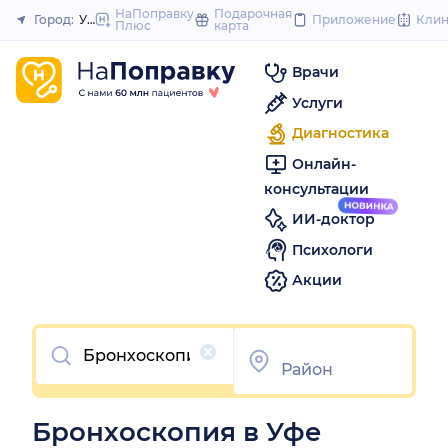
to
НаПоправку
Подарочная
Город:
Уфа
Приложение
Кли
Плюс
карта
Закрыть
content
Врачи
Услуги
Диагностика
Онлайн-
консультации
ИИ-доктор
Психологи
Акции
Очистить
Бронхоскопия в Уфе