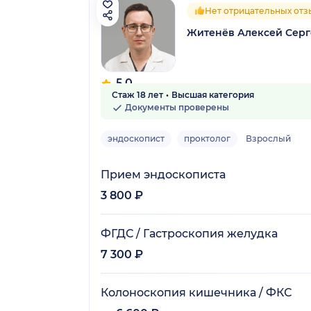
Нет отрицательных отз
Житенёв Алексей Сер
5.0
Стаж 18 лет
Высшая категория
18 отзывов
Документы проверены
эндоскопист
проктолог
Взрослый
Прием эндоскописта
3 800 ₽
ФГДС / Гастроскопия желудка
7 300 ₽
Колоноскопия кишечника / ФКС