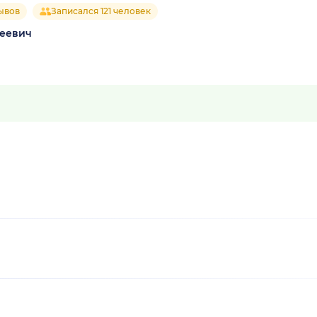
ывов
Записался 121 человек
геевич