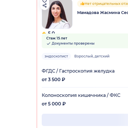
Нет отрицательных от
Мамадова Жасмина Се
5.0
Стаж 15 лет
8 отзывов
Документы проверены
эндоскопист
Взрослый, детский
ФГДС / Гастроскопия желудка
от 3 500 ₽
Колоноскопия кишечника / ФКС
от 5 000 ₽