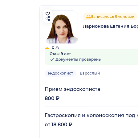
Записалось 9 человек
Ларионова Евгения Бо
5.0
Стаж 9 лет
4 отзыва
Документы проверены
эндоскопист
Взрослый
Прием эндоскописта
800 ₽
Гастроскопия и колоноскопия под
от 18 800 ₽