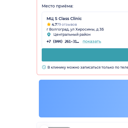
Место приёма:
МЦ S Class Clinic
радская обл.)
4.7
79 отзывов
г Волгоград, ул Хиросимы, д 3Б
Центральный район
показать
+7 (844) 261-31-59
В клинику можно записаться только по те