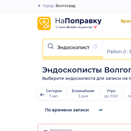
Город:
Волгоград
Закрыть
Вра
Очистить
Эндоскописты Волго
Выберите эндоскописта для записи на пр
Сегодня
Ближайшие
Утро
7 авг.
3 дня
до 11:00
п