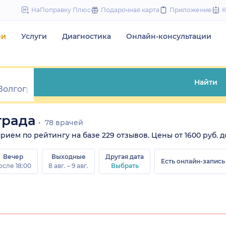
to
НаПоправку Плюс
Подарочная карта
Приложение
content
чи
Услуги
Диагностика
Онлайн-консультации
Найти
града
78 врачей
ием по рейтингу на базе 229 отзывов. Цены от 1600 руб. до
Вечер
Выходные
Другая дата
Есть онлайн-запись
осле 18:00
8 авг. – 9 авг.
Выбрать