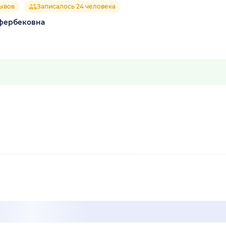
зывов
Записалось 24 человека
фербековна