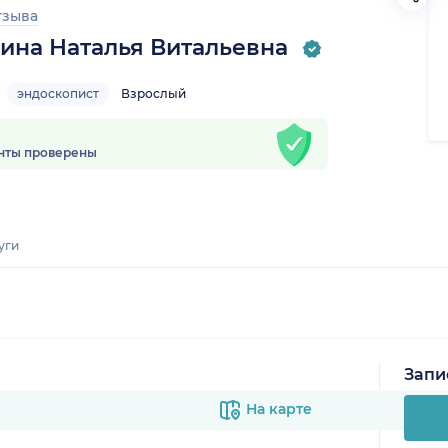
тзыва
ина Наталья Витальевна
эндоскопист
Взрослый
нты проверены
уги
Запи
На карте