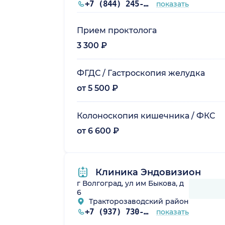
+7 (844) 245-97-65
показать
Прием проктолога
радская обл.)
3 300 ₽
ФГДС / Гастроскопия желудка
от 5 500 ₽
Колоноскопия кишечника / ФКС
от 6 600 ₽
Клиника Эндовизион
г Волгоград, ул им Быкова, д
6
Тракторозаводский район
+7 (937) 730-22-35
показать