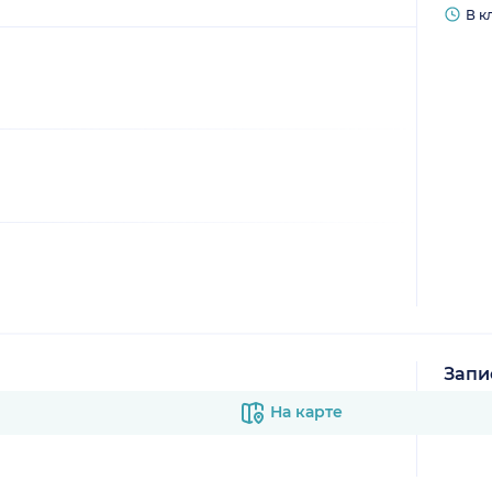
В к
Запи
В к
На карте