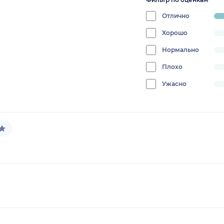
Отлично
pr
10
Хорошо
progress:
0%
Нормально
progress:
0%
Плохо
progress:
0%
Ужасно
progress:
0%