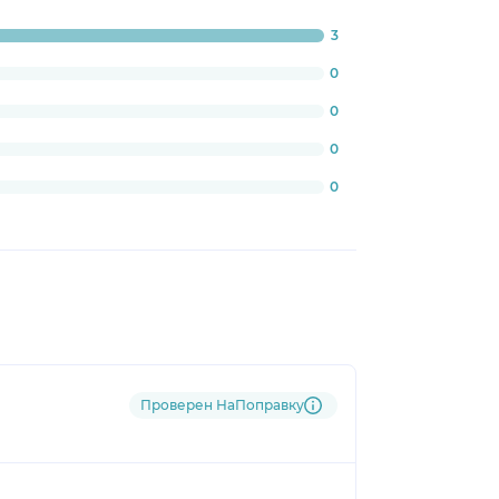
3
ogress:
0%
0
0
0
0
Проверен НаПоправку