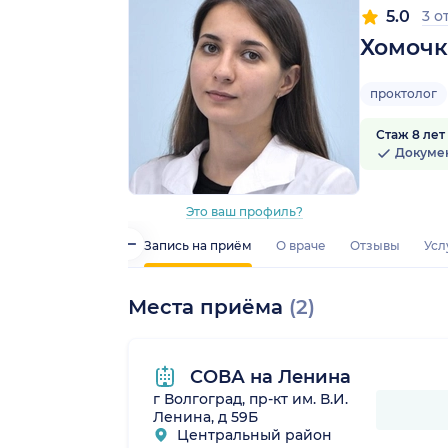
5.0
3 о
Хомочк
проктолог
Стаж 8 лет
Докуме
Это ваш профиль?
Запись на приём
О враче
Отзывы
Усл
Места приёма
(2)
СОВА на Ленина
г Волгоград, пр-кт им. В.И.
Ленина, д 59Б
Центральный район