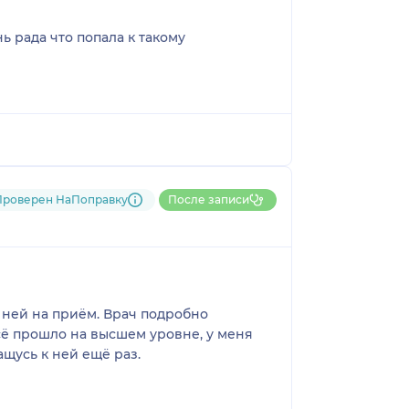
а что попала к такому
Проверен НаПоправку
После записи
к ней на приём. Врач подробно
сё прошло на высшем уровне, у меня
щусь к ней ещё раз.