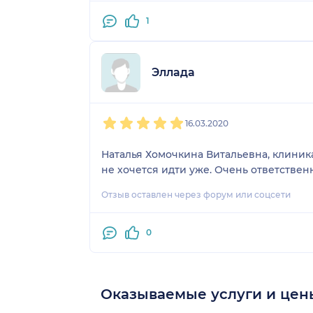
1
Эллада
1
2
3
4
5
16.03.2020
Наталья Хомочкина Витальевна, клиника
не хочется идти уже. Очень ответстве
Отзыв оставлен через форум или соцсети
0
Оказываемые услуги и цен