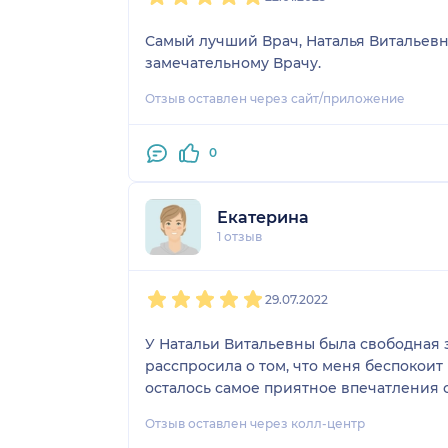
Самый лучший Врач, Наталья Витальевна, 
замечательному Врачу.
Отзыв оставлен через сайт/приложение
0
Екатерина
1 отзыв
1
2
3
4
5
29.07.2022
У Натальи Витальевны была свободная з
расспросила о том, что меня беспокоит
осталось самое приятное впечатления о
Отзыв оставлен через колл-центр