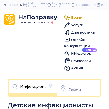
to
НаПоправку
Подарочная
Город:
Челябинск
Приложение
Кли
Плюс
карта
Закрыть
content
Врачи
Услуги
Диагностика
Онлайн-
консультации
ИИ-доктор
Психологи
Акции
Очистить
Детские инфекционисты