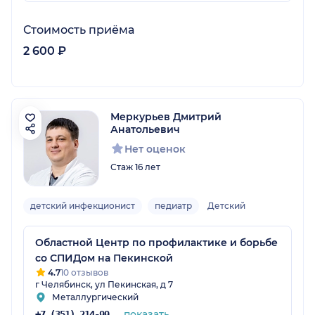
Стоимость приёма
2 600 ₽
Меркурьев Дмитрий
Анатольевич
Нет оценок
Стаж 16 лет
детский инфекционист
педиатр
Детский
Областной Центр по профилактике и борьбе
со СПИДом на Пекинской
4.7
10 отзывов
г Челябинск, ул Пекинская, д 7
Металлургический
показать
+7 (351) 214-99-08