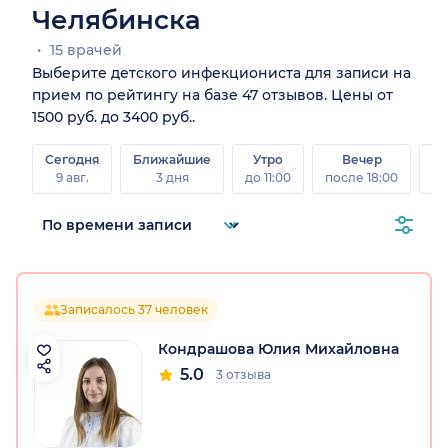
Челябинска
15 врачей
Выберите детского инфекциониста для записи на
прием по рейтингу на базе 47 отзывов. Цены от
1500 руб. до 3400 руб..
Сегодня
Ближайшие
Утро
Вечер
В
9 авг.
3 дня
до 11:00
после 18:00
8 а
Записалось 37 человек
Кондрашова Юлия Михайловна
5.0
3 отзыва