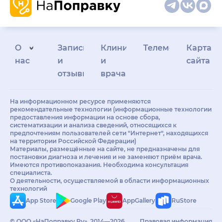
О
Запись
Клиникам
Телемедицина
Карта
нас
и
и
сайта
отзывы
врачам
На информационном ресурсе применяются
рекомендательные технологии (информационные технологии
предоставления информации на основе сбора,
систематизации и анализа сведений, относящихся к
предпочтениям пользователей сети "Интернет", находящихся
на территории Российской Федерации)
Материалы, размещённые на сайте, не предназначены для
постановки диагноза и лечения и не заменяют приём врача.
Имеются противопоказания. Необходима консультация
специалиста.
О деятельности, осуществляемой в области информационных
технологий
App Store
Google Play
AppGallery
RuStore
© ООО «НаПоправку.Ру», 2014—2026.
Правовая информация