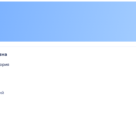
вна
гория
ий