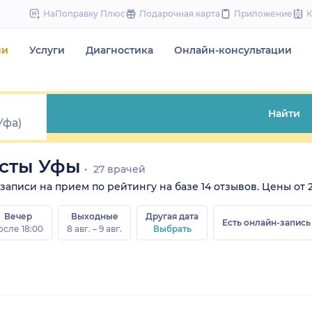
to
НаПоправку Плюс
Подарочная карта
Приложение
content
чи
Услуги
Диагностика
Онлайн-консультации
Найти
сты Уфы
27 врачей
писи на прием по рейтингу на базе 14 отзывов. Цены от 23
Вечер
Выходные
Другая дата
Есть онлайн-запись
осле 18:00
8 авг. – 9 авг.
Выбрать