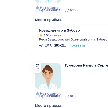
Нет оценок
инфекционист
Детский
Место приёма:
Ковид-центр в Зубово
5.0
3 отзыва
Респ Башкортостан, Уфимский р-н, с Зубово, 
показать
+7 (347) 286-21-33
Гумерова Камила Серг
Нет оценок
инфекционист
Детский
Место приёма: