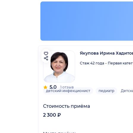
остан)
Якупова Ирина Хадито
Стаж 42 года
Первая кате
5.0
1 отзыв
детский инфекционист
педиатр
Детск
Стоимость приёма
2 300 ₽