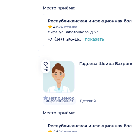
Место приёма:
Республиканская инфекционная бо
4.6
24 отзыва
г Уфа, ул Запотоцкого, д 37
показать
+7 (347) 246-16-48
Гадоева Шоира Бахрон
Нет оценок
инфекционист
Детский
Место приёма:
Республиканская инфекционная бо
4.6
24 отзыва