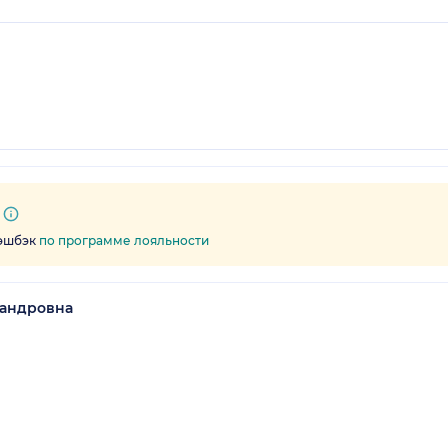
кэшбэк
по программе лояльности
сандровна