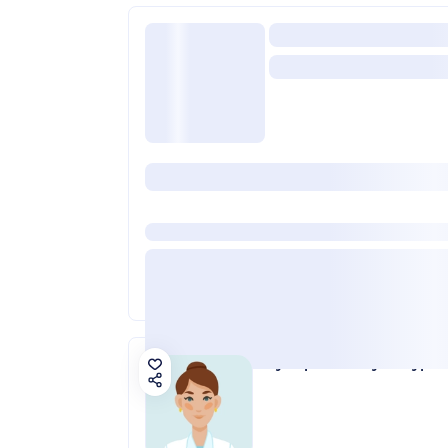
Гумерова Айгуль Нуро