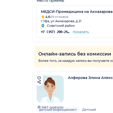
Место приёма:
МЕДСИ-Промедицина на Акназарова
4.6
49 отзывов
г Уфа, ул Акназарова, д 21
Советский район
показать
+7 (347) 200-24-71
Онлайн-запись без комиссии
Более того, за каждую запись вы получаете 
Алферова Элина Алек
Нет оценок
детский инфекционист
Детский