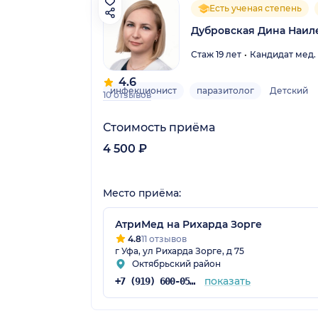
Есть ученая степень
Дубровская Дина Наил
Стаж 19 лет
Кандидат мед.
4.6
инфекционист
паразитолог
Детский
10 отзывов
Стоимость приёма
4 500 ₽
Место приёма:
АтриМед на Рихарда Зорге
4.8
11 отзывов
г Уфа, ул Рихарда Зорге, д 75
Октябрьский район
показать
+7 (919) 600-05-33