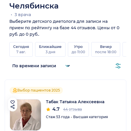
Челябинска
3 врача
Выберите детского диетолога для записи на
прием по рейтингу на базе 44 отзывов. Цены от 0
руб. до 0 руб..
Сегодня
Ближайшие
Утро
Вечер
В
7 авг.
3 дня
до 11:00
после 18:00
8 а
Выбор пациентов 2025
Табак Татьяна Алексеевна
4.7
44 отзыва
Стаж 53 года
Высшая категория