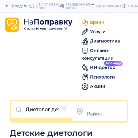
to
НаПоправку
Подарочная
Город:
Челябинск
Приложение
Кли
Плюс
карта
Закрыть
content
Врачи
Услуги
Диагностика
Онлайн-
консультации
ИИ-доктор
Психологи
Акции
Очистить
Детские диетологи