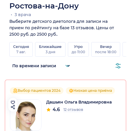
Ростова-на-Дону
3 врача
Выберите детского диетолога для записи на
прием по рейтингу на базе 13 отзывов. Цены от
2500 руб. до 2500 руб..
Сегодня
Ближайшие
Утро
Вечер
В
7 авг.
3 дня
до 11:00
после 18:00
8 а
Выбор пациентов 2024
Низкая цена приёма
Дашьян Ольга Владимировна
4.6
12 отзывов