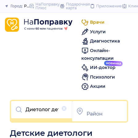
to
НаПоправку
Подарочная
Город:
Ростов-на-Дону
Приложение
Кли
Плюс
карта
Закрыть
content
Врачи
Услуги
Диагностика
Онлайн-
консультации
ИИ-доктор
Психологи
Акции
Очистить
Детские диетологи