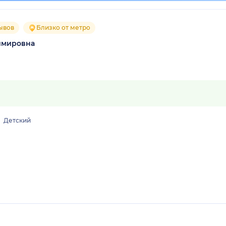
ывов
Близко от метро
имировна
Детский