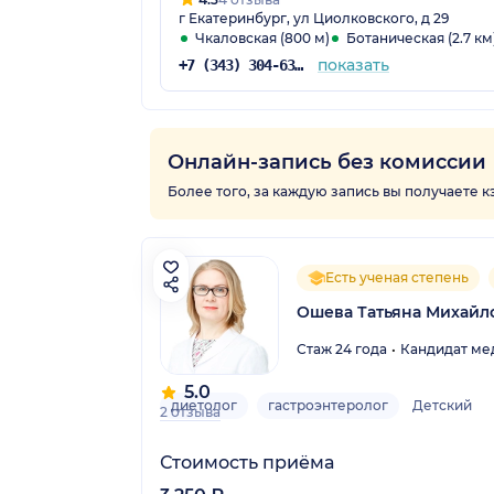
г Екатеринбург, ул Циолковского, д 29
Чкаловская (800 м)
Ботаническая (2.7 км
показать
+7 (343) 304-63-03
Онлайн-запись без комиссии
Более того, за каждую запись вы получаете 
Есть ученая степень
Ошева Татьяна Михайл
Стаж 24 года
Кандидат мед
5.0
диетолог
гастроэнтеролог
Детский
2 отзыва
Стоимость приёма