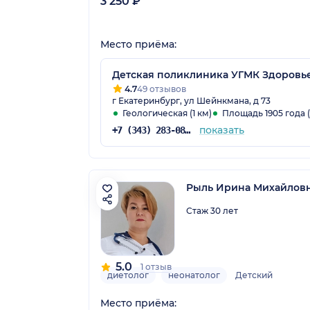
3 250 ₽
Место приёма:
Детская поликлиника УГМК Здоровь
4.7
49 отзывов
г Екатеринбург, ул Шейнкмана, д 73
Геологическая (1 км)
Площадь 1905 года (1
показать
+7 (343) 283-08-08
Рыль Ирина Михайлов
Стаж 30 лет
5.0
1 отзыв
диетолог
неонатолог
Детский
Место приёма: