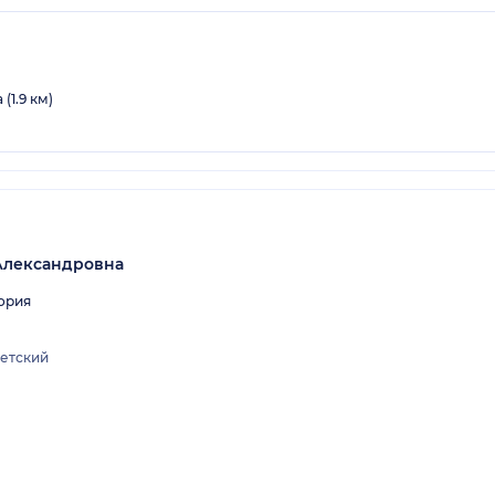
(1.9 км)
Александровна
ория
етский