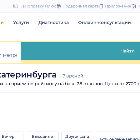
to
НаПоправку Плюс
Подарочная карта
Приложение
content
чи
Услуги
Диагностика
Онлайн-консультации
Найти
катеринбурга
7 врачей
 на прием по рейтингу на базе 28 отзывов. Цены от 2700 ру
Вечер
Выходные
Другая дата
Есть онлайн-запись