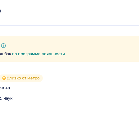
)
кэшбэк
по программе лояльности
Близко от метро
овна
. наук