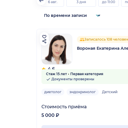
6 авг.
3 дня
до 11:00
п
Записалось 108 челове
Вороная Екатерина Ал
4.6
Стаж 15 лет
Первая категория
10 отзывов
Документы проверены
диетолог
эндокринолог
Детский
Стоимость приёма
5 000 ₽