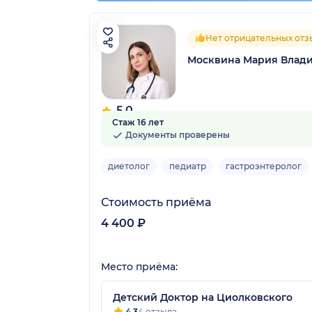
Нет отрицательных отз
Москвина Мария Влад
5.0
Стаж 16 лет
7 отзывов
Документы проверены
диетолог
педиатр
гастроэнтеролог
Стоимость приёма
4 400 ₽
Место приёма:
Детский Доктор на Циолковского
4.3
4 отзыва