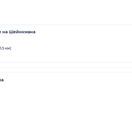
е на Шейнкмана
.5 км)
на