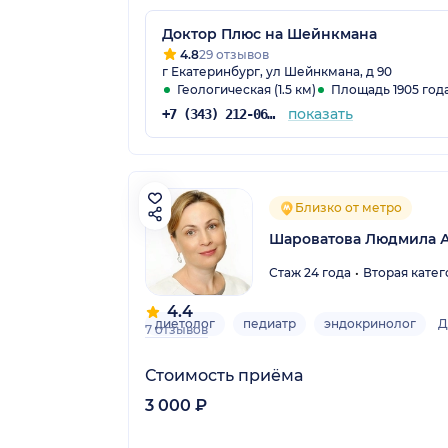
Доктор Плюс на Шейнкмана
4.8
29 отзывов
г Екатеринбург, ул Шейнкмана, д 90
Геологическая (1.5 км)
Площадь 1905 года 
показать
+7 (343) 212-06-06
Близко от метро
Шароватова Людмила 
Стаж 24 года
Вторая катег
4.4
диетолог
педиатр
эндокринолог
Д
7 отзывов
Стоимость приёма
3 000 ₽