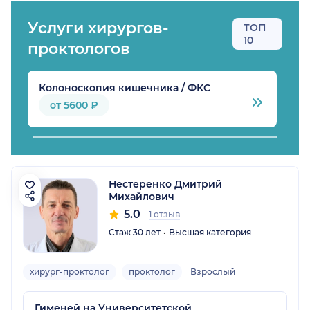
Услуги хирургов-
ТОП
10
проктологов
Колоноскопия кишечника / ФКС
Л
от 5600 ₽
Нестеренко Дмитрий
Михайлович
5.0
1 отзыв
Стаж 30 лет
Высшая категория
хирург-проктолог
проктолог
Взрослый
Гименей на Университетской