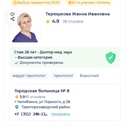
Выбор пациентов 2025
Есть ученая степень
Терюшкова Жанна Ивановна
4.9
38 отзывов
Стаж 28 лет
Доктор мед. наук
Высшая категория
Документы проверены
хирург-проктолог
проктолог
Взрослый
Городская больница № 8
3.9
95 отзывов
г Челябинск, ул Горького, д 28
Тракторозаводский район
показать
+7 (351) 240-13-13