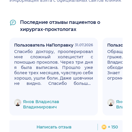
Информация взята c официальных сайтов клиник
Последние отзывы пациентов о
хирургах-проктологах
Пользователь НаПоправку
Пользоват
31.07.2026
Спасибо доктору, прооперировал
Обращалась
мне сложный холецистит с
грыже. Оп
помощью проколов. Через три дня
Владисл
я была выписана. Прошло уже
обходител
более трех месяцев, чувствую себя
Знает с
хорошо, ушли боли. Даже шовчики
огромное 
не видно. Спасибо большое
Владислав Владимирович! У вас
золотые руки
Янов Владислав
Янов В
Владимирович
Влади
Написать отзыв
+ 150