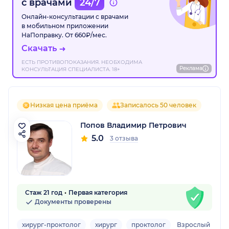
с врачами
24/7
Онлайн-консультации с врачами
в мобильном приложении
НаПоправку. От 660₽/мес.
Скачать
ЕСТЬ ПРОТИВОПОКАЗАНИЯ. НЕОБХОДИМА
Реклама
КОНСУЛЬТАЦИЯ СПЕЦИАЛИСТА. 18+
Низкая цена приёма
Записалось 50 человек
Попов Владимир Петрович
5.0
3 отзыва
Стаж 21 год
Первая категория
Документы проверены
хирург-проктолог
хирург
проктолог
Взрослый