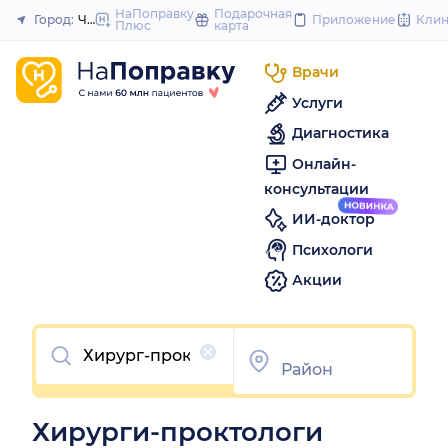
to
НаПоправку
Подарочная
Город:
Челябинск
Приложение
Кли
Плюс
карта
Закрыть
content
Врачи
Услуги
Диагностика
Онлайн-
консультации
ИИ-доктор
Психологи
Акции
Очистить
Хирурги-проктологи