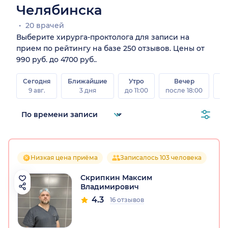
Челябинска
20 врачей
Выберите хирурга-проктолога для записи на
прием по рейтингу на базе 250 отзывов. Цены от
990 руб. до 4700 руб..
Сегодня
Ближайшие
Утро
Вечер
В
9 авг.
3 дня
до 11:00
после 18:00
8 а
Низкая цена приёма
Записалось 103 человека
Скрипкин Максим
Владимирович
4.3
16 отзывов