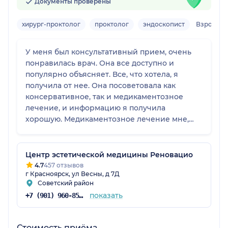
Документы проверены
хирург-проктолог
проктолог
эндоскопист
Взрослы
У меня был консультативный прием, очень
понравилась врач. Она все доступно и
популярно объясняет. Все, что хотела, я
получила от нее. Она посоветовала как
консервативное, так и медикаментозное
лечение, и информацию я получила
хорошую. Медикаментозное лечение мне,
конечно, не очень помогло, но она
предупредила, что если не поможет, нужно
будет прибегать к оперативному лечению.
Центр эстетической медицины Реновацио
4.7
457 отзывов
г Красноярск, ул Весны, д 7Д
Советский район
показать
+7 (901) 960-85-97
Стоимость приёма