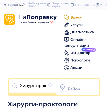
to
НаПоправку
Подарочная
Город:
Красноярск
Приложение
Кли
Плюс
карта
Закрыть
content
Врачи
Услуги
Диагностика
Онлайн-
консультации
ИИ-доктор
Психологи
Акции
Очистить
Хирурги-проктологи