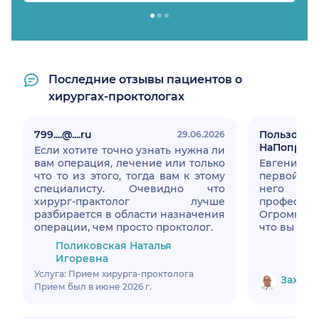
Последние отзывы пациентов о
хирургах-проктологах
799....@....ru
Пользоват
29.06.2026
НаПоправк
Если хотите точно узнать нужна ли
вам операция, лечение или только
Евгений В
что то из этого, тогда вам к этому
первой ло
специалисту. Очевидно что
него нео
хирург-практолог лучше
професс
разбирается в области назначения
Огромная 
операции, чем просто проктолог.
что вы дел
Поликовская Наталья
Игоревна
Услуга: Прием хирурга-проктолога
Захаро
Прием был в июне 2026 г.