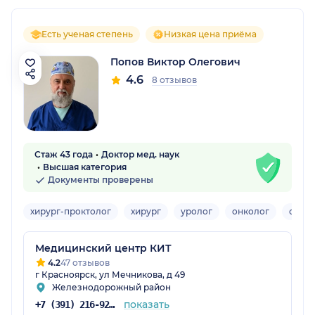
Есть ученая степень
Низкая цена приёма
Попов Виктор Олегович
4.6
8 отзывов
Стаж 43 года
Доктор мед. наук
Высшая категория
Документы проверены
хирург-проктолог
хирург
уролог
онколог
орто
Медицинский центр КИТ
4.2
47 отзывов
г Красноярск, ул Мечникова, д 49
Железнодорожный район
показать
+7 (391) 216-92-73