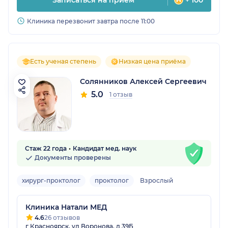
Записаться на прием
+ 100
Клиника перезвонит завтра после 11:00
Есть ученая степень
Низкая цена приёма
Солянников Алексей Сергеевич
5.0
1 отзыв
Стаж 22 года
Кандидат мед. наук
Документы проверены
хирург-проктолог
проктолог
Взрослый
Клиника Натали МЕД
4.6
26 отзывов
г Красноярск, ул Воронова, д 39Б