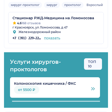
хирург-проктолог
хирург
проктолог
Взрослый
Стационар РЖД-Медицина на Ломоносова
4.6
168 отзывов
г Красноярск, ул Ломоносова, д 47
Железнодорожный район
показать
+7 (391) 229-22-22
Услуги хирургов-
ТОП
10
проктологов
Колоноскопия кишечника / ФКС
Л
от 5500 ₽