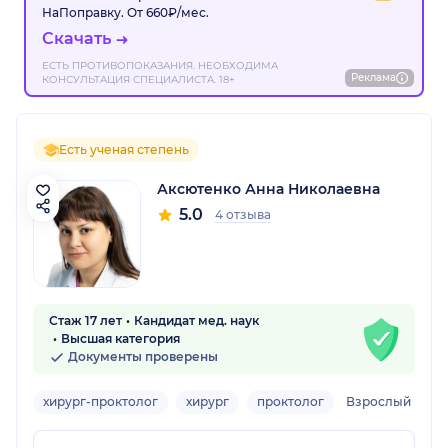
НаПоправку. От 660₽/мес.
Скачать
ЕСТЬ ПРОТИВОПОКАЗАНИЯ. НЕОБХОДИМА
Реклама
КОНСУЛЬТАЦИЯ СПЕЦИАЛИСТА. 18+
Есть ученая степень
Аксютенко Анна Николаевна
5.0
4 отзыва
Стаж 17 лет
Кандидат мед. наук
Высшая категория
Документы проверены
хирург-проктолог
хирург
проктолог
Взрослый