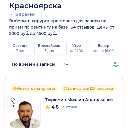
Красноярска
15 врачей
Выберите хирурга-проктолога для записи на
прием по рейтингу на базе 164 отзывов. Цены от
2000 руб. до 4500 руб..
Сегодня
Ближайшие
Утро
Вечер
В
7 авг.
3 дня
до 11:00
после 18:00
8 а
Низкая цена приёма
Записалось 123 человека
Тюрюмин Михаил Анатольевич
4.8
21 отзыв