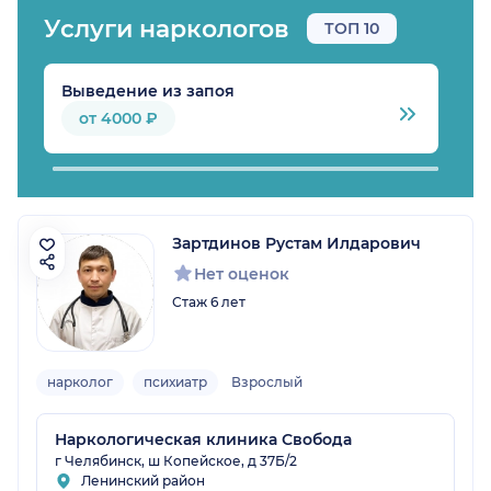
Услуги наркологов
ТОП 10
Выведение из запоя
В
от 4000 ₽
Зартдинов Рустам Илдарович
Нет оценок
Стаж 6 лет
нарколог
психиатр
Взрослый
Наркологическая клиника Свобода
г Челябинск, ш Копейское, д 37Б/2
Ленинский район