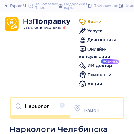
to
НаПоправку
Подарочная
Город:
Челябинск
Приложение
Кли
Плюс
карта
Закрыть
content
Врачи
Услуги
Диагностика
Онлайн-
консультации
ИИ-доктор
Психологи
Акции
Очистить
Наркологи Челябинска