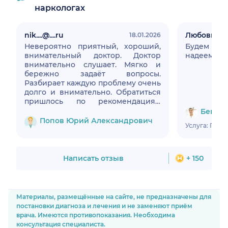
наркологах
nik....@....ru
Любовь
18.01.2026
Невероятно приятный, хороший,
Будем лечи
внимательный доктор. Доктор
надеемся,ч
внимательно слушает. Мягко и
бережно задаёт вопросы.
Разбирает каждую проблему очень
долго и внимательно. Обратиться
пришлось по рекомендациям
невролога, очень рад, что нашёл
Бецков
подходящего для себя доктора.
Попов Юрий Александрович
Услуга: При
Доктор выслушал спокойно, не
перебивая, без высокомерия и
брезгливости. Дал
соответствующие рекомендации.
Написать отзыв
+ 150
Стало намного легче. Очень
благодарны доктору за
консультацию!
Материалы, размещённые на сайте, не предназначены для
постановки диагноза и лечения и не заменяют приём
врача. Имеются противопоказания. Необходима
консультация специалиста.