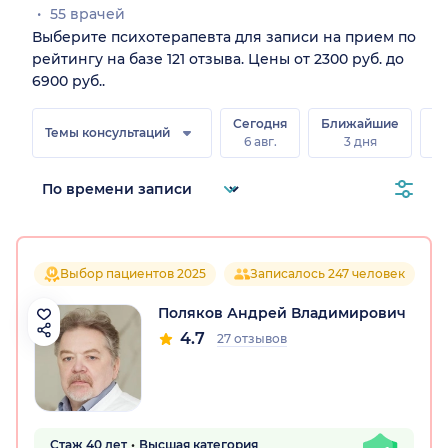
55 врачей
Выберите психотерапевта для записи на прием по
рейтингу на базе 121 отзыва. Цены от 2300 руб. до
6900 руб..
Сегодня
Ближайшие
В
Темы консультаций
6 авг.
3 дня
8 
Выбор пациентов 2025
Записалось 247 человек
Поляков Андрей Владимирович
4.7
27 отзывов
Стаж 40 лет
Высшая категория