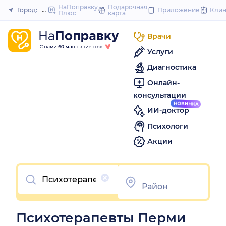
to
НаПоправку
Подарочная
Город:
Пермь
Приложение
Кли
Плюс
карта
Закрыть
content
Врачи
Услуги
Диагностика
Онлайн-
консультации
ИИ-доктор
Психологи
Акции
Очистить
Психотерапевты Перми