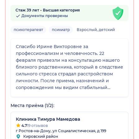
Стаж 39 лет
Высшая категория
Документы проверены
психотерапевт
психиатр
Взрослый, детский
Спасибо Ирине Викторовне за
профессионализм и человечность. 22
февраля привезли на консультацию нашего
близкого родственника, который в следствие
сильного стресса страдал расстройством
личности. После приема, назначений и
сопровождения мы видим стабильный
положительный результат: меньше
тревожится, больше активничает, улучшился
Места приёма (1/2):
сон и аппетит, общее самочувствие.
Благодарим за сердечность, неравнодушие и
Клиника Тимура Мамедова
внимательное отношение к каждому
4.7
19 отзывов
пациенту.
г Ростов-на-Дону, ул Социалистическая, д 199
Кировский район