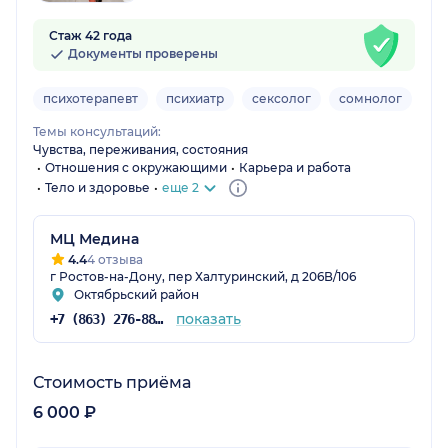
Стаж 42 года
Документы проверены
психотерапевт
психиатр
сексолог
сомнолог
се
Темы консультаций:
Чувства, переживания, состояния
Отношения с окружающими
Карьера и работа
Тело и здоровье
еще 2
МЦ Медина
4.4
4 отзыва
г Ростов-на-Дону, пер Халтуринский, д 206В/106
Октябрьский район
показать
+7 (863) 276-88-47
Стоимость приёма
6 000 ₽