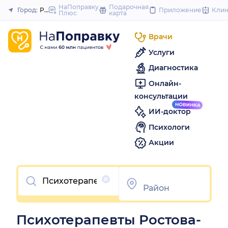
to
НаПоправку
Подарочная
Город:
Ростов-на-Дону
Приложение
Кли
Плюс
карта
Закрыть
content
Врачи
Услуги
Диагностика
Онлайн-
консультации
ИИ-доктор
Психологи
Акции
Очистить
Психотерапевты Ростова-