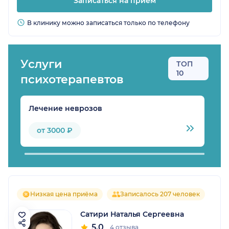
Записаться на прием
В клинику можно записаться только по телефону
Услуги
ТОП
10
психотерапевтов
Лечение неврозов
Л
от 3000 ₽
Низкая цена приёма
Записалось 207 человек
Сатири Наталья Сергеевна
5.0
4 отзыва