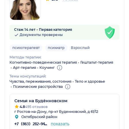
Стаж 14 лет
Первая категория
Документы проверены
психотерапевт
психиатр
Взрослый
Методы терапии:
Когнитивно-поведенческая терапия
Гештальт-терапия
Арт-терапия
Коучинг
Темы консультаций:
Чувства, переживания, состояния
Тело и здоровье
Психические расстройства
Семья на Будённовском
4.8
495 отзывов
г Ростов-на-Дону, пр-кт Буденновский, д 61/12
Октябрьский район
показать
+7 (863) 282-94-55