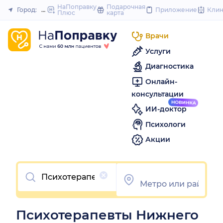
to
НаПоправку
Подарочная
Город:
Нижний Новгород
Приложение
Кли
Плюс
карта
Закрыть
content
Врачи
Услуги
Диагностика
Онлайн-
консультации
ИИ-доктор
Психологи
Акции
Очистить
Психотерапевты Нижнего