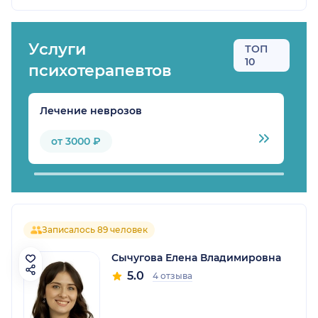
Услуги
ТОП
10
психотерапевтов
Лечение неврозов
Л
от 3000 ₽
Записалось 89 человек
Сычугова Елена Владимировна
5.0
4 отзыва