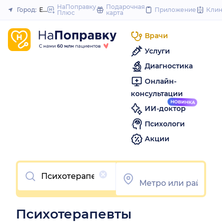
to
НаПоправку
Подарочная
Город:
Екатеринбург
Приложение
Кли
Плюс
карта
Закрыть
content
Врачи
Услуги
Диагностика
Онлайн-
консультации
ИИ-доктор
Психологи
Акции
Очистить
Психотерапевты