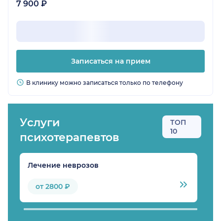
7 900 ₽
Записаться на прием
В клинику можно записаться только по телефону
Услуги
ТОП
10
психотерапевтов
Лечение неврозов
Л
от 2800 ₽