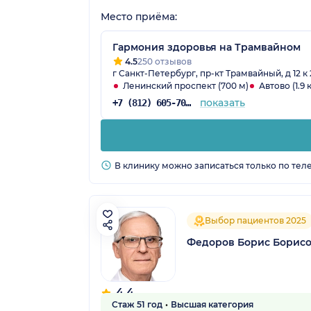
Место приёма:
Гармония здоровья на Трамвайном
4.5
250 отзывов
г Санкт-Петербург, пр-кт Трамвайный, д 12 к 
Ленинский проспект (700 м)
Автово (1.9 
показать
+7 (812) 605-70-34
В клинику можно записаться только по тел
Выбор пациентов 2025
Федоров Борис Борис
4.4
Стаж 51 год
Высшая категория
67 отзывов