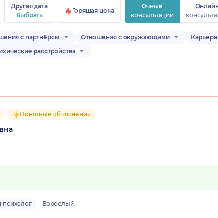
Другая дата
Очные
Онлай
Горящая цена
Выбрать
консультации
консульта
шения с партнёром
Отношения с окружающими
Карьера 
ихические расстройства
Понятные объяснения
евна
 психолог
Взрослый