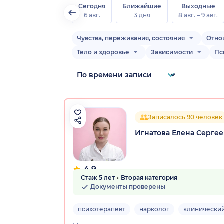
Сегодня
Ближайшие
Выходные
6 авг.
3 дня
8 авг. – 9 авг.
Чувства, переживания, состояния
Отно
Тело и здоровье
Зависимости
Пс
Записалось 90 человек
Игнатова Елена Серге
4.9
Стаж 5 лет
Вторая категория
14 отзывов
Документы проверены
психотерапевт
нарколог
клинический