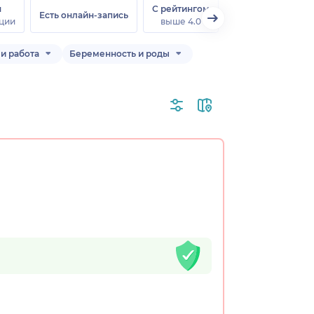
н
С рейтингом
Есть онлайн-запись
ции
выше 4.0
и работа
Беременность и роды