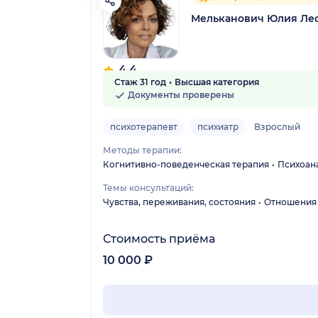
Мельканович Юлия Ле
4.4
Стаж 31 год
Высшая категория
19 отзывов
Документы проверены
психотерапевт
психиатр
Взрослый
Методы терапии:
Когнитивно-поведенческая терапия
Психоан
Темы консультаций:
Чувства, переживания, состояния
Отношения
Стоимость приёма
10 000 ₽