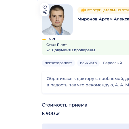
Нет отрицательных отз
Миронов Артем Алекс
4.9
Стаж 11 лет
13 отзывов
Документы проверены
психотерапевт
психиатр
Взрослый
Обратилась к доктору с проблемой, дипресии и тревоги, прием прошёл идеально, ответил на мои что и поч
в радость, так что рекомендую, А. А. 
Стоимость приёма
6 900 ₽