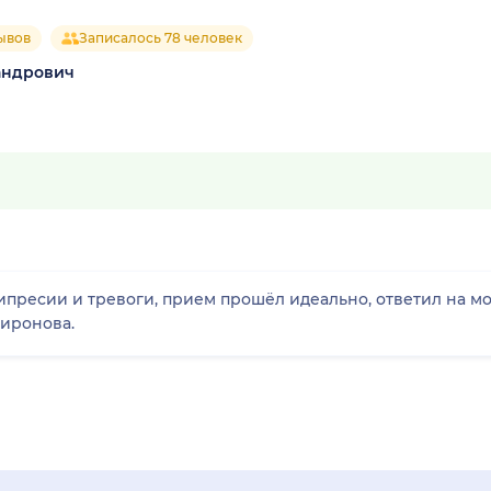
ывов
Записалось 78 человек
андрович
ему, после лечения жизнь
Миронова.