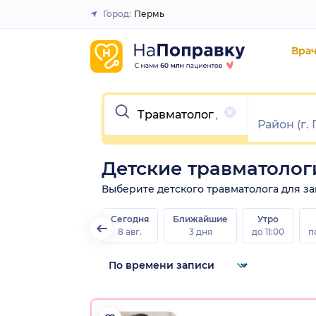
Город:
Пермь
Закрыть
Вра
Очистить
Детские травматоло
Выберите детского травматолога для зап
Сегодня
Ближайшие
Утро
8 авг.
3 дня
до 11:00
п