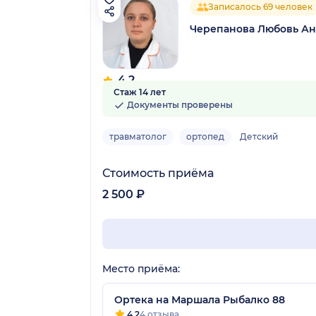
Записалось 69 человек
Черепанова Любовь А
4.2
Стаж 14 лет
5 отзывов
Документы проверены
травматолог
ортопед
Детский
Стоимость приёма
2 500 ₽
Место приёма:
Ортека на Маршала Рыбалко 88
4.2
4 отзыва