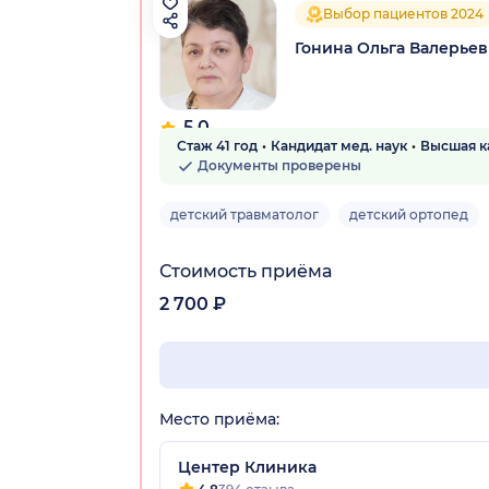
Выбор пациентов 2024
Гонина Ольга Валерье
5.0
Стаж 41 год
Кандидат мед. наук
Высшая к
57 отзывов
Документы проверены
детский травматолог
детский ортопед
Стоимость приёма
2 700 ₽
Место приёма:
Центер Клиника