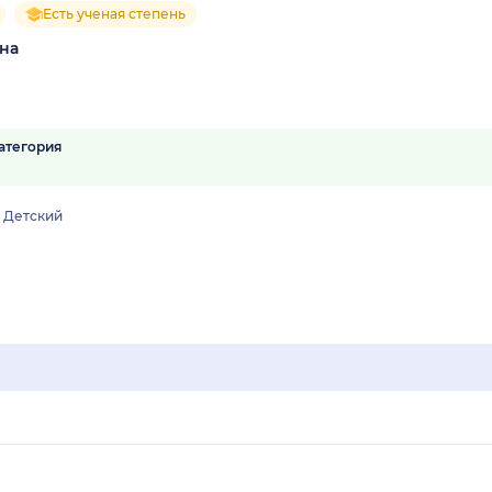
Есть ученая степень
вна
атегория
Детский