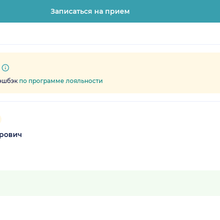
Записаться на прием
кэшбэк
по программе лояльности
орович