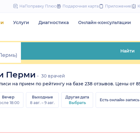
to
НаПоправку Плюс
Подарочная карта
Приложение
content
чи
Услуги
Диагностика
Онлайн-консультации
Найти
ги Перми
30 врачей
иси на прием по рейтингу на базе 238 отзывов. Цены от 857
Вечер
Выходные
Другая дата
Есть онлайн-запись
осле 18:00
8 авг. – 9 авг.
Выбрать