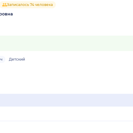
Записалось 74 человека
ровна
ач
Детский