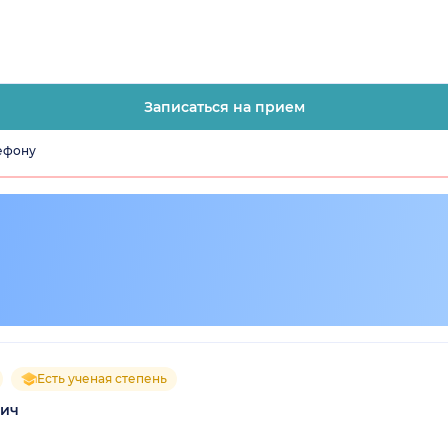
Записаться на прием
лефону
Есть ученая степень
вич