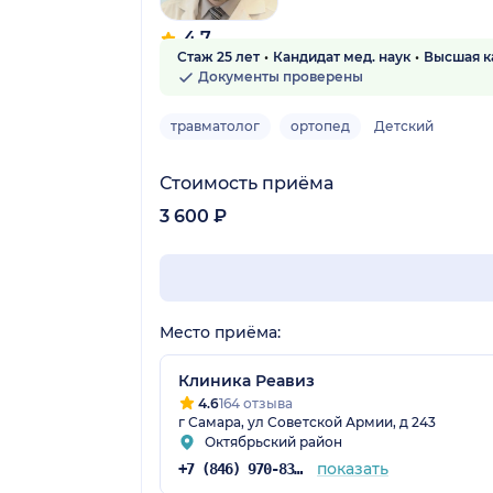
4.7
Стаж 25 лет
Кандидат мед. наук
Высшая к
45 отзывов
Документы проверены
травматолог
ортопед
Детский
Стоимость приёма
3 600 ₽
Место приёма:
Клиника Реавиз
4.6
164 отзыва
г Самара, ул Советской Армии, д 243
Октябрьский район
показать
+7 (846) 970-83-16