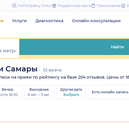
to
НаПоправку Плюс
Подарочная карта
Приложение
content
чи
Услуги
Диагностика
Онлайн-консультации
Найти
ги Самары
32 врача
иси на прием по рейтингу на базе 204 отзывов. Цены от 180
Вечер
Выходные
Другая дата
Есть онлайн-запись
осле 18:00
8 авг. – 9 авг.
Выбрать