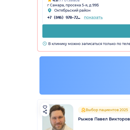
4.8
177 отзывов
г Самара, просека 5-я, д 99Б
Октябрьский район
показать
+7 (846) 970-72-14
В клинику можно записаться только по те
Выбор пациентов 2025
Рыжов Павел Викторо