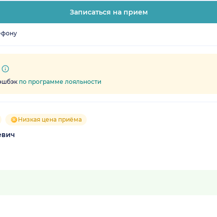
Записаться на прием
ефону
кэшбэк
по программе лояльности
Низкая цена приёма
евич