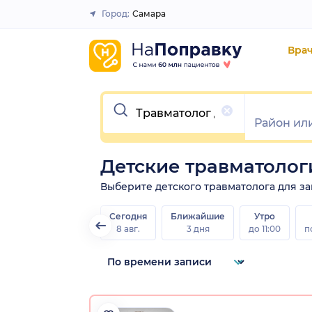
Город:
Самара
Закрыть
Вра
Очистить
Детские травматоло
Выберите детского травматолога для зап
Сегодня
Ближайшие
Утро
8 авг.
3 дня
до 11:00
п