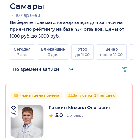
Самары
107 врачей
Выберите травматолога-ортопеда для записи на
прием по рейтингу на базе 434 отзывов. Цены от
1000 руб. до 5000 руб..
Сегодня
Ближайшие
Утро
Вечер
В
7 авг.
3 дня
до 11:00
после 18:00
8 а
Низкая цена приёма
Записался 21 человек
Языкин Михаил Олегович
5.0
2 отзыва