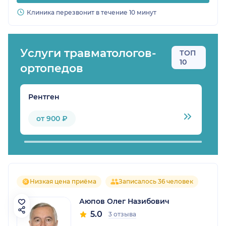
Клиника перезвонит в течение 10 минут
Услуги травматологов-
ТОП
10
ортопедов
Рентген
М
от 900 ₽
Низкая цена приёма
Записалось 36 человек
Аюпов Олег Назибович
5.0
3 отзыва