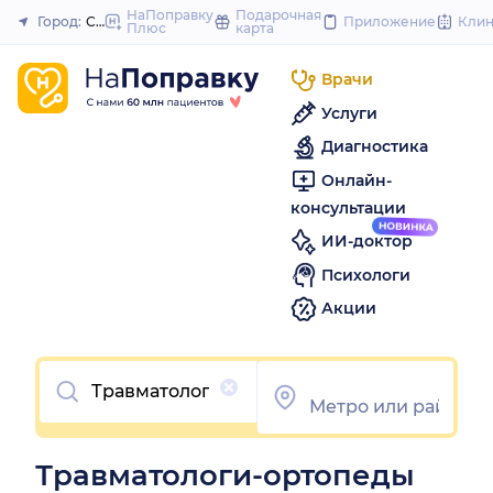
to
НаПоправку
Подарочная
Город:
Самара
Приложение
Кли
Плюс
карта
Закрыть
content
Врачи
Услуги
Диагностика
Онлайн-
консультации
ИИ-доктор
Психологи
Акции
Очистить
Травматологи-ортопеды